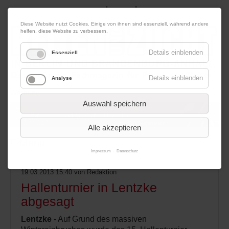
|
|
07. August 2026
Impressum
Kontakt
Datenschutz
Diese Website nutzt Cookies. Einige von ihnen sind essenziell, während andere
helfen, diese Website zu verbessern.
Details einblenden
Essenziell
Details einblenden
Analyse
Werbung
Auswahl speichern
Alle akzeptieren
Menü
Impressum
Datenschutz
19.03.2013 15:40
von Redaktion
Hallenturnier in Lentzke
abgesagt
Lentzke
- Auf Grund des massiven