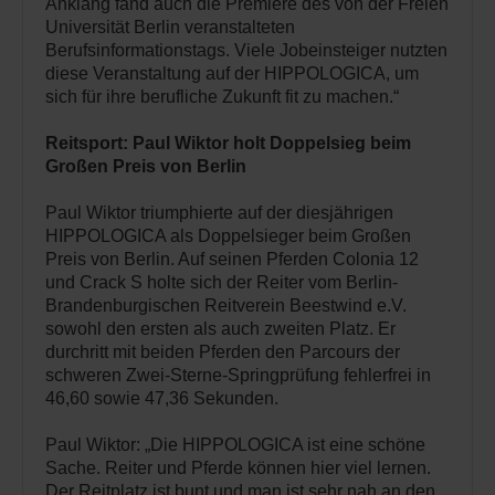
Anklang fand auch die Premiere des von der Freien
Universität Berlin veranstalteten
Berufsinformationstags. Viele Jobeinsteiger nutzten
diese Veranstaltung auf der HIPPOLOGICA, um
sich für ihre berufliche Zukunft fit zu machen.“
Reitsport: Paul Wiktor holt Doppelsieg beim
Großen Preis von Berlin
Paul Wiktor triumphierte auf der diesjährigen
HIPPOLOGICA als Doppelsieger beim Großen
Preis von Berlin. Auf seinen Pferden Colonia 12
und Crack S holte sich der Reiter vom Berlin-
Brandenburgischen Reitverein Beestwind e.V.
sowohl den ersten als auch zweiten Platz. Er
durchritt mit beiden Pferden den Parcours der
schweren Zwei-Sterne-Springprüfung fehlerfrei in
46,60 sowie 47,36 Sekunden.
Paul Wiktor: „Die HIPPOLOGICA ist eine schöne
Sache. Reiter und Pferde können hier viel lernen.
Der Reitplatz ist bunt und man ist sehr nah an den