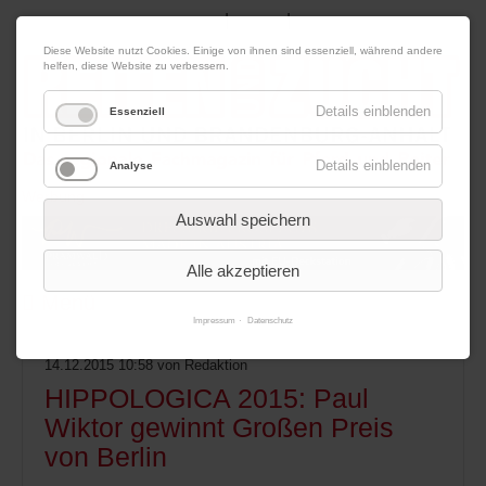
|
|
06. August 2026
Impressum
Kontakt
Datenschutz
Diese Website nutzt Cookies. Einige von ihnen sind essenziell, während andere
helfen, diese Website zu verbessern.
Details einblenden
Essenziell
Details einblenden
Analyse
Werbung
Auswahl speichern
Alle akzeptieren
Menü
Impressum
Datenschutz
14.12.2015 10:58
von Redaktion
HIPPOLOGICA 2015: Paul
Wiktor gewinnt Großen Preis
von Berlin