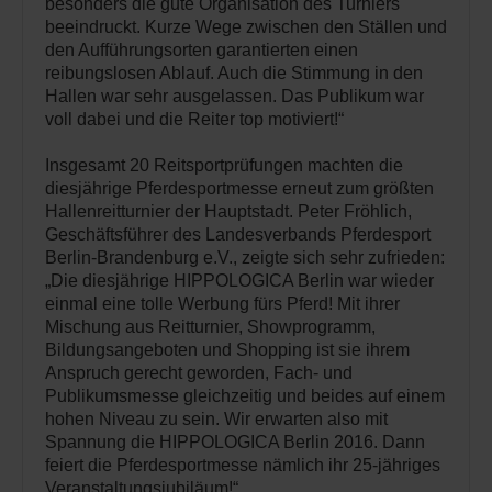
besonders die gute Organisation des Turniers
beeindruckt. Kurze Wege zwischen den Ställen und
den Aufführungsorten garantierten einen
reibungslosen Ablauf. Auch die Stimmung in den
Hallen war sehr ausgelassen. Das Publikum war
voll dabei und die Reiter top motiviert!“
Insgesamt 20 Reitsportprüfungen machten die
diesjährige Pferdesportmesse erneut zum größten
Hallenreitturnier der Hauptstadt. Peter Fröhlich,
Geschäftsführer des Landesverbands Pferdesport
Berlin-Brandenburg e.V., zeigte sich sehr zufrieden:
„Die diesjährige HIPPOLOGICA Berlin war wieder
einmal eine tolle Werbung fürs Pferd! Mit ihrer
Mischung aus Reitturnier, Showprogramm,
Bildungsangeboten und Shopping ist sie ihrem
Anspruch gerecht geworden, Fach- und
Publikumsmesse gleichzeitig und beides auf einem
hohen Niveau zu sein. Wir erwarten also mit
Spannung die HIPPOLOGICA Berlin 2016. Dann
feiert die Pferdesportmesse nämlich ihr 25-jähriges
Veranstaltungsjubiläum!“