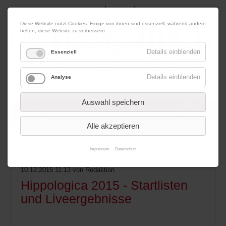
|
|
06. August 2026
Impressum
Kontakt
Datenschutz
Diese Website nutzt Cookies. Einige von ihnen sind essenziell, während andere
helfen, diese Website zu verbessern.
Details einblenden
Essenziell
Details einblenden
Analyse
Werbung
Auswahl speichern
Alle akzeptieren
Menü
Impressum
Datenschutz
10.12.2015 11:13
von Redaktion
Hippologica 2015 - Startlisten
und Liveergebnisse