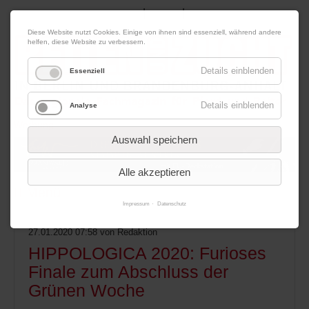
|
|
06. August 2026
Impressum
Kontakt
Datenschutz
Diese Website nutzt Cookies. Einige von ihnen sind essenziell, während andere
helfen, diese Website zu verbessern.
Details einblenden
Essenziell
Details einblenden
Analyse
Werbung
Auswahl speichern
Alle akzeptieren
Menü
Impressum
Datenschutz
27.01.2020 07:58
von Redaktion
HIPPOLOGICA 2020: Furioses
Finale zum Abschluss der
Grünen Woche