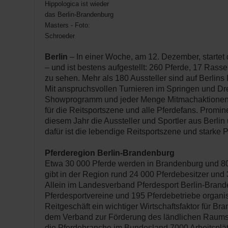
Hippologica ist wieder
das Berlin-Brandenburg
Masters - Foto:
Schroeder
Berlin
– In einer Woche, am 12. Dezember, starte
– und ist bestens aufgestellt: 260 Pferde, 17 Ras
zu sehen. Mehr als 180 Aussteller sind auf Berlin
Mit anspruchsvollen Turnieren im Springen und Dr
Showprogramm und jeder Menge Mitmachaktionen 
für die Reitsportszene und alle Pferdefans. Promine
diesem Jahr die Aussteller und Sportler aus Berli
dafür ist die lebendige Reitsportszene und starke
Pferderegion Berlin-Brandenburg
Etwa 30 000 Pferde werden in Brandenburg und 800
gibt in der Region rund 24 000 Pferdebesitzer und 
Allein im Landesverband Pferdesport Berlin-Brand
Pferdesportvereine und 195 Pferdebetriebe organis
Reitgeschäft ein wichtiger Wirtschaftsfaktor für Br
dem Verband zur Förderung des ländlichen Raums 
die Pferdebranche im Bundesland 7000 Arbeitsplät