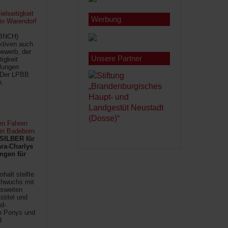
lseitigkeit
Werbung
 in Warendorf
(BNCH)
Aktiven auch
ewerb, der
Unsere Partner
tigkeit
ilungen
 Der LPBB
n.
en Fahren
 in Badeborn
SILBER für
ra-Charlys
ngen für
halt stellte
chwuchs mit
sweiten
titel und
d-
en Ponys und
d