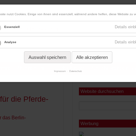
site nutzt Cookies. Einige von ihnen sind essenziell, während andere helfen, diese Website zu v
Werbung
Details ein
Essenziell
Details ein
Analyse
Auswahl speichern
Alle akzeptieren
ermine
Abonnements
Pferdemaps
Ausschreibungen Sa
Impressum
Datenschutz
Miniabonnement
Jahresabonnement
Website durchsuchen
ür die Pferde-
Werbung