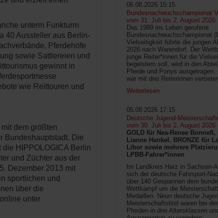
06.08.2026 15:15
Bundesnachwuchschampionat Vie
vom 31. Juli bis 2. August 2026
ranche unterm Funkturm
Das 1989 ins Leben gerufene
Bundesnachwuchschampionat 
 40 Aussteller aus Berlin-
Vielseitigkeit führte die jungen 
Fachverbände, Pferdehöfe
2026 nach Warendorf. Der Wettb
dung sowie Sattlereien und
junge Reiter*innen für die Vielsei
begeistern soll, wird in den Abte
ittourismus gewinnt in
Pferde und Ponys ausgetragen.
ferdesportmesse
war mit drei Reiterinnen vertrete
gebote wie Reittouren und
Weiterlesen
05.08.2026 17:15
Deutsche Jugend-Meisterschaft
vom 30. Juli bis 2. August 2026
 mit dem größten
GOLD für Nea-Renee Bonneß, 
der Bundeshauptstadt. Die
Lianne Hankel, BRONZE für La
Libor sowie mehrere Platzieru
t die HIPPOLOGICA Berlin
LPBB-Fahrer*innen
ter und Züchter aus der
Im Landkreis Harz in Sachsen-An
15. Dezember 2013 mit
sich der deutsche Fahrsport-Na
n sportlichen und
über 140 Gespannen dem bunde
nen über die
Wettkampf um die Meisterschafts
Medaillen. Neun deutsche Jugen
nline unter
Meisterschaftstitel waren bei d
Pferden in drei Altersklassen un
Anspannarten zu vergeben.