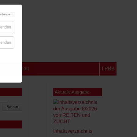
erbessern.
blenden
blenden
chsen-Anhalt
LPBB
Aktuelle Ausgabe
Suchen
Inhaltsverzeichnis