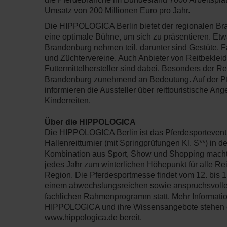
Umsatz von 200 Millionen Euro pro Jahr.
Die HIPPOLOGICA Berlin bietet der regionalen B
eine optimale Bühne, um sich zu präsentieren. Etwa
Brandenburg nehmen teil, darunter sind Gestüte, 
und Züchtervereine. Auch Anbieter von Reitbeklei
Futtermittelhersteller sind dabei. Besonders der Re
Brandenburg zunehmend an Bedeutung. Auf der P
informieren die Aussteller über reittouristische An
Kinderreiten.
Über die HIPPOLOGICA
Die HIPPOLOGICA Berlin ist das Pferdesportevent
Hallenreitturnier (mit Springprüfungen Kl. S**) in 
Kombination aus Sport, Show und Shopping mach
jedes Jahr zum winterlichen Höhepunkt für alle Rei
Region. Die Pferdesportmesse findet vom 12. bis 
einem abwechslungsreichen sowie anspruchsvolle
fachlichen Rahmenprogramm statt. Mehr Informatio
HIPPOLOGICA und ihre Wissensangebote stehen o
www.hippologica.de bereit.