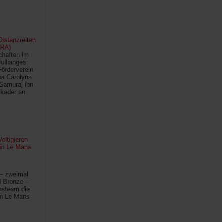
istanzreiten
FRA)
chaften im
Jullianges
Förderverein
na Carolyna
Samuraj ibn
kader an
oltigieren
 in Le Mans
 – zweimal
l Bronze –
hsteam die
in Le Mans