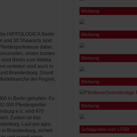
Werbung
t die HIPPOLOGICA Berlin
Werbung
sen und 30 Showacts sind
s Pferdesportmesse dabei.
essurreiten, einem bunten
Werbung
wird Berlin zum Mekka
nt vertreten sind auch in
n und Brandenburg. Grund
 Pferdebranche der Region.
Werbung
0 in Berlin gehalten. Es
32 000 Pferdesportler.
Werbung
enburg e.V. sind 470
iert. Zudem ist das
andenburg. Laut pro agro,
Schlagzeilen vom LPBB
in Brandenburg, sichert
ze und erzielt einen