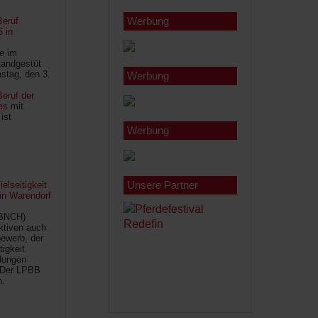
Werbung
Beruf
6 in
le im
Landgestüt
stag, den 3.
Werbung
eruf der
es
mit
ist
Werbung
Unsere Partner
lseitigkeit
 in Warendorf
(BNCH)
Aktiven auch
ewerb, der
tigkeit
ilungen
 Der LPBB
n.