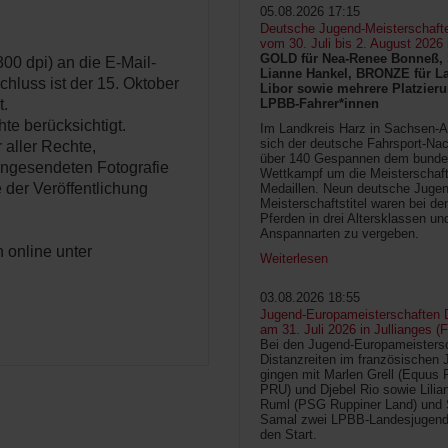
05.08.2026 17:15
Deutsche Jugend-Meisterschaft
vom 30. Juli bis 2. August 2026
GOLD für Nea-Renee Bonneß, 
00 dpi) an die E-Mail-
Lianne Hankel, BRONZE für La
luss ist der 15. Oktober
Libor sowie mehrere Platzieru
LPBB-Fahrer*innen
t.
te berücksichtigt.
Im Landkreis Harz in Sachsen-An
sich der deutsche Fahrsport-Na
 aller Rechte,
über 140 Gespannen dem bunde
ingesendeten Fotografie
Wettkampf um die Meisterschafts
e der Veröffentlichung
Medaillen. Neun deutsche Jugen
Meisterschaftstitel waren bei d
Pferden in drei Altersklassen un
Anspannarten zu vergeben.
 online unter
Weiterlesen
03.08.2026 18:55
Jugend-Europameisterschaften D
am 31. Juli 2026 in Jullianges (
Bei den Jugend-Europameisters
Distanzreiten im französischen 
gingen mit Marlen Grell (Equus 
PRU) und Djebel Rio sowie Lilia
Ruml (PSG Ruppiner Land) und 
Samal zwei LPBB-Landesjugend
den Start.