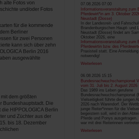
ch alte Fotos von
07.08.2026 07:00
schichte und/oder Fotos
Informationsveranstaltung zum 
Pferdewirt*in am 3. Oktober 202
Neustadt (Dosse)
In der Landesreit- und Fahrschu
karten für die kommende
Brandenburgischen Haupt- und 
dem Berliner
Neustadt (Dosse) findet am Sam
Oktober 2026, eine
essen für zwei Personen
Informationsveranstaltung zum B
ierte kann sich über zehn
Pferdewirtin bzw. des Pferdewirt
Praxisteil statt. Eine Anmeldung 
IPPOLOGICA Berlin 2016
notwendig!
gaben ausgewählte
Weiterlesen
06.08.2026 15:15
Bundesnachwuchschampionat Vie
vom 31. Juli bis 2. August 2026
Das 1989 ins Leben gerufene
Bundesnachwuchschampionat 
 mit dem größten
Vielseitigkeit führte die jungen 
der Bundeshauptstadt. Die
2026 nach Warendorf. Der Wettb
junge Reiter*innen für die Vielsei
t die HIPPOLOGICA Berlin
begeistern soll, wird in den Abte
ter und Züchter aus der
Pferde und Ponys ausgetragen.
15. bis 18. Dezember
war mit drei Reiterinnen vertrete
achlichen
Weiterlesen