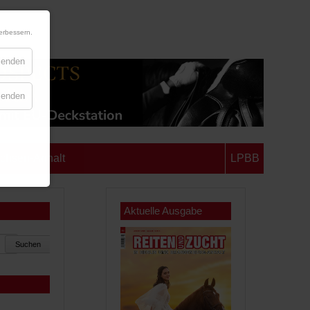
erbessern.
blenden
blenden
chsen-Anhalt
LPBB
Aktuelle Ausgabe
Suchen