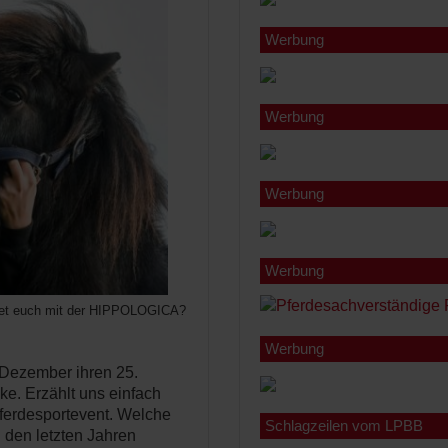
Werbung
Werbung
Werbung
Werbung
ndet euch mit der HIPPOLOGICA?
Werbung
 Dezember ihren 25.
e. Erzählt uns einfach
ferdesportevent. Welche
Schlagzeilen vom LPBB
 den letzten Jahren