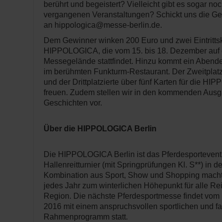
berührt und begeistert? Vielleicht gibt es sogar no
vergangenen Veranstaltungen? Schickt uns die Ge
an hippologica@messe-berlin.de.
Dem Gewinner winken 200 Euro und zwei Eintritts
HIPPOLOGICA, die vom 15. bis 18. Dezember auf 
Messegelände stattfindet. Hinzu kommt ein Abend
im berühmten Funkturm-Restaurant. Der Zweitplatz
und der Drittplatzierte über fünf Karten für die H
freuen. Zudem stellen wir in den kommenden Aus
Geschichten vor.
Über die HIPPOLOGICA Berlin
Die HIPPOLOGICA Berlin ist das Pferdesportevent
Hallenreitturnier (mit Springprüfungen Kl. S**) in 
Kombination aus Sport, Show und Shopping mach
jedes Jahr zum winterlichen Höhepunkt für alle Rei
Region. Die nächste Pferdesportmesse findet vom 
2016 mit einem anspruchsvollen sportlichen und f
Rahmenprogramm statt.