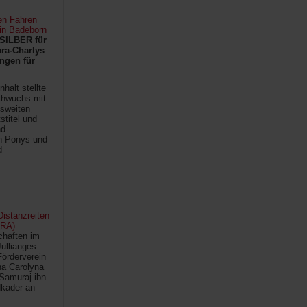
en Fahren
 in Badeborn
SILBER für
ra-Charlys
ngen für
halt stellte
chwuchs mit
sweiten
titel und
d-
en Ponys und
d
istanzreiten
FRA)
chaften im
Jullianges
Förderverein
na Carolyna
Samuraj ibn
kader an