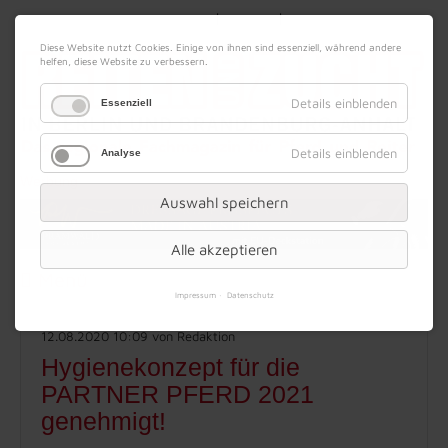
|
|
07. August 2026
Impressum
Kontakt
Datenschutz
Diese Website nutzt Cookies. Einige von ihnen sind essenziell, während andere
helfen, diese Website zu verbessern.
Details einblenden
Essenziell
Details einblenden
Analyse
Werbung
Auswahl speichern
Alle akzeptieren
Menü
Impressum
Datenschutz
12.08.2020 10:09
von Redaktion
Hygienekonzept für die
PARTNER PFERD 2021
genehmigt!