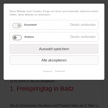
|
|
07. August 2026
Impressum
Kontakt
Datenschutz
Diese Website nutzt Cookies. Einige von ihnen sind essenziell, während andere
helfen, diese Website zu verbessern.
Details einblenden
Essenziell
Details einblenden
Analyse
Werbung
Auswahl speichern
Alle akzeptieren
Menü
Impressum
Datenschutz
11.02.2019 11:39
von Redaktion
1. Freispringtag in Baitz
Die Zuchtvereinene Havelland und Planetal laden am 3. März zu ei