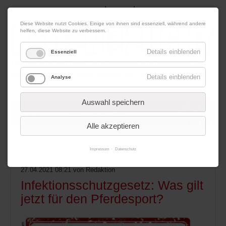
|
|
08. August 2026
Impressum
Kontakt
Datenschutz
Diese Website nutzt Cookies. Einige von ihnen sind essenziell, während andere
helfen, diese Website zu verbessern.
Details einblenden
Essenziell
Details einblenden
Analyse
Werbung
Auswahl speichern
Alle akzeptieren
Menü
Impressum
Datenschutz
27.04.2021 08:21
von Redaktion
Infektionsschutzgesetz: Was gilt
jetzt für den Pferdesport?