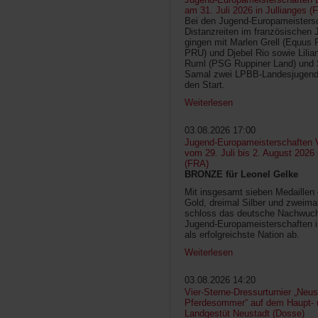
am 31. Juli 2026 in Jullianges (
Bei den Jugend-Europameisters
Distanzreiten im französischen 
gingen mit Marlen Grell (Equus 
PRU) und Djebel Rio sowie Lilia
Ruml (PSG Ruppiner Land) und 
Samal zwei LPBB-Landesjugend
den Start.
Weiterlesen
03.08.2026 17:00
Jugend-Europameisterschaften V
vom 29. Juli bis 2. August 2026
(FRA)
BRONZE für Leonel Gelke
Mit insgesamt sieben Medaillen
Gold, dreimal Silber und zweima
schloss das deutsche Nachwuc
Jugend-Europameisterschaften 
als erfolgreichste Nation ab.
Weiterlesen
03.08.2026 14:20
Vier-Sterne-Dressurturnier „Neus
Pferdesommer“ auf dem Haupt- 
Landgestüt Neustadt (Dosse)