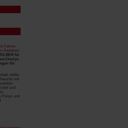
en Fahren
 in Badeborn
SILBER für
ra-Charlys
ngen für
halt stellte
chwuchs mit
sweiten
titel und
d-
en Ponys und
d
istanzreiten