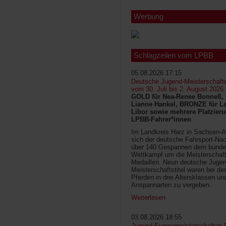
Werbung
Schlagzeilen vom LPBB
05.08.2026 17:15
Deutsche Jugend-Meisterschaft
vom 30. Juli bis 2. August 2026
GOLD für Nea-Renee Bonneß, 
Lianne Hankel, BRONZE für La
Libor sowie mehrere Platzieru
LPBB-Fahrer*innen
Im Landkreis Harz in Sachsen-An
sich der deutsche Fahrsport-Na
über 140 Gespannen dem bunde
Wettkampf um die Meisterschafts
Medaillen. Neun deutsche Jugen
Meisterschaftstitel waren bei d
Pferden in drei Altersklassen un
Anspannarten zu vergeben.
Weiterlesen
03.08.2026 18:55
Jugend-Europameisterschaften D