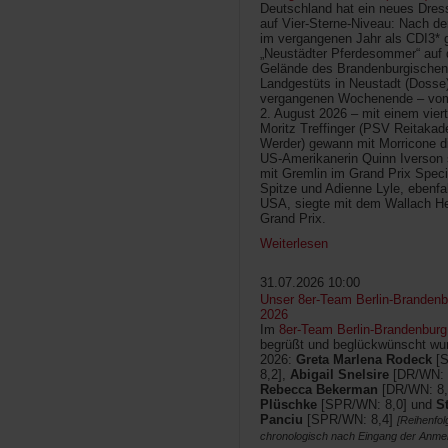
Deutschland hat ein neues Dress
auf Vier-Sterne-Niveau: Nach de
im vergangenen Jahr als CDI3* g
„Neustädter Pferdesommer“ auf
Gelände des Brandenburgischen
Landgestüts in Neustadt (Dosse
vergangenen Wochenende – vom 
2. August 2026 – mit einem vier
Moritz Treffinger (PSV Reitaka
Werder) gewann mit Morricone di
US-Amerikanerin Quinn Iverson 
mit Gremlin im Grand Prix Speci
Spitze und Adienne Lyle, ebenfa
USA, siegte mit dem Wallach He
Grand Prix.
Weiterlesen
31.07.2026 10:00
Unser 8er-Team Berlin-Brandenbu
2026
Im
8er-Team Berlin-Brandenburg
begrüßt und beglückwünscht wur
2026:
Greta Marlena Rodeck
[
8,2],
Abigail Snelsire
[DR/WN: 
Rebecca Bekerman
[DR/WN: 8,
Plüschke
[SPR/WN: 8,0] und
S
Panciu
[SPR/WN: 8,4]
[Reihenfol
chronologisch nach Eingang der Anme