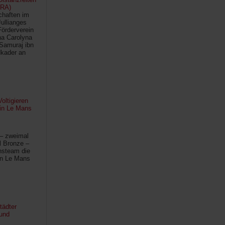
FRA)
chaften im
Jullianges
Förderverein
na Carolyna
Samuraj ibn
kader an
oltigieren
 in Le Mans
 – zweimal
l Bronze –
hsteam die
in Le Mans
tädter
und