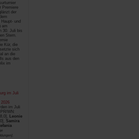
urturnier
r Premiere
länzt der
 dem
 Haupt- und
) am
30. Juli bis
ten Stern.
demie
e Kür, die
setzte sich
al an die
lls aus den
lix im
rg im Juli
 2026
den im Juli
SPR/WN:
8,0],
Leonie
0],
Samira
tefania
ge
.
ldungen]