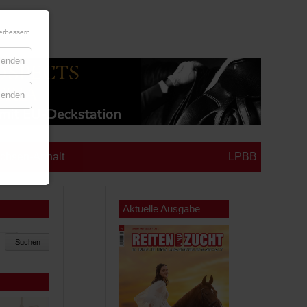
erbessern.
blenden
blenden
chsen-Anhalt
LPBB
Aktuelle Ausgabe
Suchen