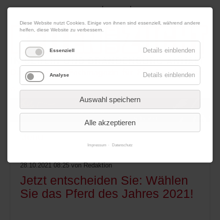
|
|
06. August 2026
Impressum
Kontakt
Datenschutz
Diese Website nutzt Cookies. Einige von ihnen sind essenziell, während andere
helfen, diese Website zu verbessern.
Details einblenden
Essenziell
Details einblenden
Analyse
Werbung
Auswahl speichern
Alle akzeptieren
Menü
Impressum
Datenschutz
28.10.2021 08:25
von Redaktion
Jetzt entscheiden Sie: Wählen
Sie das Pferd des Jahres 2021!