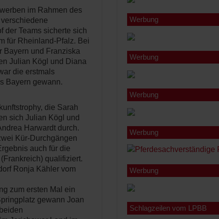
tbewerben im Rahmen des
Werbung
r verschiedene
 der Teams sicherte sich
 für Rheinland-Pfalz. Bei
ür Bayern und Franziska
Werbung
en Julian Kögl und Diana
war die erstmals
aus Bayern gewann.
Werbung
kunftstrophy, die Sarah
n sich Julian Kögl und
Andrea Harwardt durch.
Werbung
 zwei Kür-Durchgängen
rgebnis auch für die
Frankreich) qualifiziert.
dorf Ronja Kähler vom
Werbung
ing zum ersten Mal ein
Springplatz gewann Joan
Schlagzeilen vom LPBB
 beiden