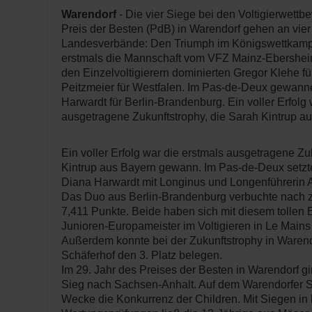
Warendorf
- Die vier Siege bei den Voltigierwet
Preis der Besten (PdB) in Warendorf gehen an vie
Landesverbände: Den Triumph im Königswettkampf
erstmals die Mannschaft vom VFZ Mainz-Ebersheim
den Einzelvoltigierern dominierten Gregor Klehe f
Peitzmeier für Westfalen. Im Pas-de-Deux gewann
Harwardt für Berlin-Brandenburg. Ein voller Erfolg 
ausgetragene Zukunftstrophy, die Sarah Kintrup 
Ein voller Erfolg war die erstmals ausgetragene Zu
Kintrup aus Bayern gewann. Im Pas-de-Deux setzte
Diana Harwardt mit Longinus und Longenführerin 
Das Duo aus Berlin-Brandenburg verbuchte nach
7,411 Punkte. Beide haben sich mit diesem tollen E
Junioren-Europameister im Voltigieren in Le Mains (
Außerdem konnte bei der Zukunftstrophy in Waren
Schäferhof den 3. Platz belegen.
Im 29. Jahr des Preises der Besten in Warendorf g
Sieg nach Sachsen-Anhalt. Auf dem Warendorfer 
Wecke die Konkurrenz der Children. Mit Siegen in