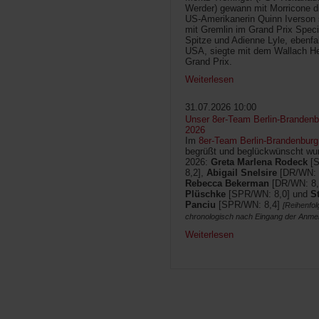
Werder) gewann mit Morricone di
US-Amerikanerin Quinn Iverson 
mit Gremlin im Grand Prix Speci
Spitze und Adienne Lyle, ebenfa
USA, siegte mit dem Wallach He
Grand Prix.
Weiterlesen
31.07.2026 10:00
Unser 8er-Team Berlin-Brandenbu
2026
Im
8er-Team Berlin-Brandenburg
begrüßt und beglückwünscht wur
2026:
Greta Marlena Rodeck
[
8,2],
Abigail Snelsire
[DR/WN: 
Rebecca Bekerman
[DR/WN: 8,
Plüschke
[SPR/WN: 8,0] und
S
Panciu
[SPR/WN: 8,4]
[Reihenfol
chronologisch nach Eingang der Anme
Weiterlesen