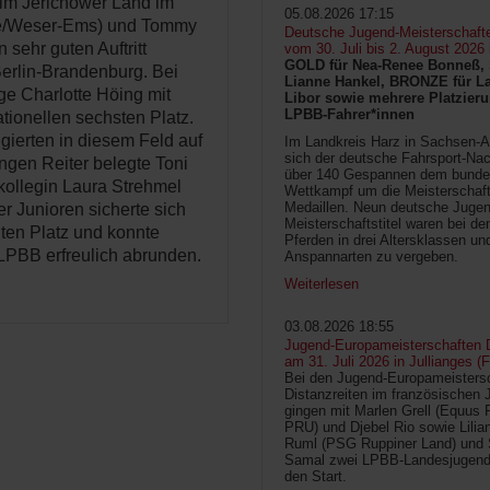
 im Jerichower Land im
05.08.2026 17:15
ede/Weser-Ems) und Tommy
Deutsche Jugend-Meisterschaft
sehr guten Auftritt
vom 30. Juli bis 2. August 2026
GOLD für Nea-Renee Bonneß, 
Berlin-Brandenburg. Bei
Lianne Hankel, BRONZE für La
ige Charlotte Höing mit
Libor sowie mehrere Platzieru
LPBB-Fahrer*innen
tionellen sechsten Platz.
gierten in diesem Feld auf
Im Landkreis Harz in Sachsen-An
sich der deutsche Fahrsport-Na
ngen Reiter belegte Toni
über 140 Gespannen dem bunde
kollegin Laura Strehmel
Wettkampf um die Meisterschafts
Medaillen. Neun deutsche Jugen
der Junioren sicherte sich
Meisterschaftstitel waren bei d
ten Platz und konnte
Pferden in drei Altersklassen un
 LPBB erfreulich abrunden.
Anspannarten zu vergeben.
Weiterlesen
03.08.2026 18:55
Jugend-Europameisterschaften D
am 31. Juli 2026 in Jullianges (
Bei den Jugend-Europameisters
Distanzreiten im französischen 
gingen mit Marlen Grell (Equus 
PRU) und Djebel Rio sowie Lilia
Ruml (PSG Ruppiner Land) und 
Samal zwei LPBB-Landesjugend
den Start.