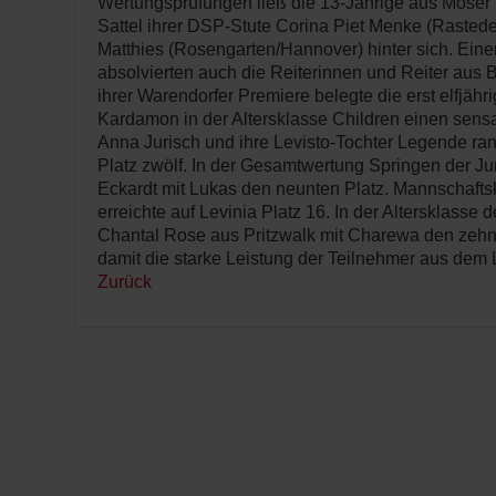
Wertungsprüfungen ließ die 13-Jährige aus Möser
Sattel ihrer DSP-Stute Corina Piet Menke (Rast
Matthies (Rosengarten/Hannover) hinter sich. Einen 
absolvierten auch die Reiterinnen und Reiter aus 
ihrer Warendorfer Premiere belegte die erst elfjähr
Kardamon in der Altersklasse Children einen sensa
Anna Jurisch und ihre Levisto-Tochter Legende ran
Platz zwölf. In der Gesamtwertung Springen der Ju
Eckardt mit Lukas den neunten Platz. Mannschafts
erreichte auf Levinia Platz 16. In der Altersklasse 
Chantal Rose aus Pritzwalk mit Charewa den zehn
damit die starke Leistung der Teilnehmer aus dem
Zurück