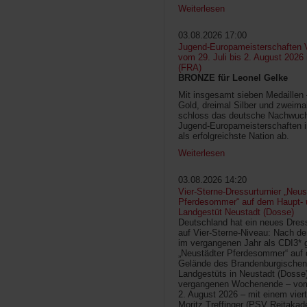
Weiterlesen
03.08.2026 17:00
Jugend-Europameisterschaften V
vom 29. Juli bis 2. August 2026
(FRA)
BRONZE für Leonel Gelke
Mit insgesamt sieben Medaillen
Gold, dreimal Silber und zweima
schloss das deutsche Nachwuc
Jugend-Europameisterschaften 
als erfolgreichste Nation ab.
Weiterlesen
03.08.2026 14:20
Vier-Sterne-Dressurturnier „Neus
Pferdesommer“ auf dem Haupt- 
Landgestüt Neustadt (Dosse)
Deutschland hat ein neues Dress
auf Vier-Sterne-Niveau: Nach de
im vergangenen Jahr als CDI3* g
„Neustädter Pferdesommer“ auf
Gelände des Brandenburgischen
Landgestüts in Neustadt (Dosse
vergangenen Wochenende – vom 
2. August 2026 – mit einem vier
Moritz Treffinger (PSV Reitaka