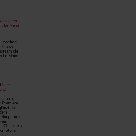
oltigieren
 in Le Mans
 – zweimal
l Bronze –
hsteam die
in Le Mans
tädter
und
urturnier
r Premiere
länzt der
 dem
 Haupt- und
) am
30. Juli bis
ten Stern.
demie