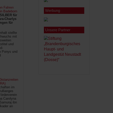
en Fahren
Werbung
 in Badeborn
SILBER für
ra-Charlys
ngen für
Unsere Partner
halt stellte
chwuchs mit
sweiten
titel und
d-
en Ponys und
d
istanzreiten
FRA)
chaften im
Jullianges
Förderverein
na Carolyna
Samuraj ibn
kader an