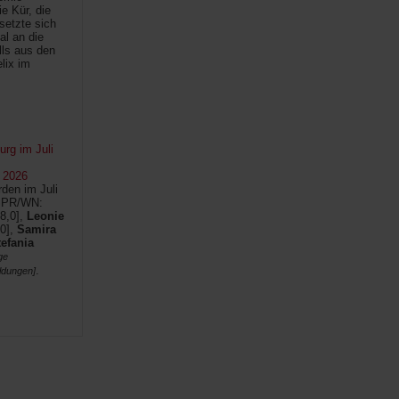
e Kür, die
setzte sich
al an die
lls aus den
lix im
rg im Juli
 2026
den im Juli
SPR/WN:
8,0],
Leonie
0],
Samira
tefania
ge
.
ldungen]