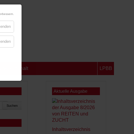
erbessern.
blenden
blenden
chsen-Anhalt
LPBB
Aktuelle Ausgabe
Suchen
Inhaltsverzeichnis