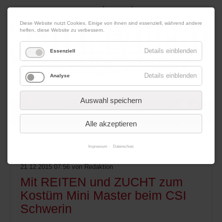
|
|
07. August 2026
Impressum
Kontakt
Datenschutz
Diese Website nutzt Cookies. Einige von ihnen sind essenziell, während andere
helfen, diese Website zu verbessern.
Details einblenden
Essenziell
Details einblenden
Analyse
Werbung
Auswahl speichern
Alle akzeptieren
Menü
Impressum
Datenschutz
21.12.2015 07:56
von Redaktion
Mit REITEN und ZUCHT zum
Kostüm Mini Master beim CSI
Schwerin