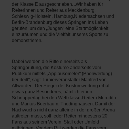
der Klasse E ausgeschrieben. „Wir haben für
Reiterinnen und Reiter aus Mecklenburg,
Schleswig-Holstein, Hamburg,Niedersachsen und
Berlin-Brandenburg dieses Springen ins Leben
gerufen, um den „Jungen“ eine Startmöglichkeit
einzuräumen und die Vielfalt unseres Sports zu
demonstrieren.
Dabei werden die Ritte einerseits als
Springprüfung, die Kostüme anderseits vom
Publikum mittels „Applausometer“ (Phonwertung)
beurteilt“, sagt Turnierveranstalter Manfred von
Allwörden. Der Sieger der Kostümwertung erhält
etwas ganz Besonderes, nämlich einen
Schnuppertag bei den Weltklasse-Reitern Meredith
und Markus Beerbaum, Thedinghausen. Damit der
Nachwuchs nicht ganz alleine in der großen Arena
auftreten muss, soll jeder Reiter mindestens 20
Fans aus seinem Verein, Stall oder Umfeld
mitbringen. Vor dem Ritt werden die Fans vom