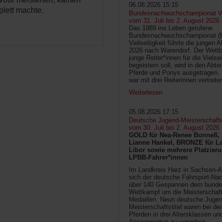
06.08.2026 15:15
lett machte.
Bundesnachwuchschampionat Vie
vom 31. Juli bis 2. August 2026
Das 1989 ins Leben gerufene
Bundesnachwuchschampionat 
Vielseitigkeit führte die jungen 
2026 nach Warendorf. Der Wettb
junge Reiter*innen für die Vielsei
begeistern soll, wird in den Abte
Pferde und Ponys ausgetragen.
war mit drei Reiterinnen vertrete
Weiterlesen
05.08.2026 17:15
Deutsche Jugend-Meisterschaft
vom 30. Juli bis 2. August 2026
GOLD für Nea-Renee Bonneß, 
Lianne Hankel, BRONZE für La
Libor sowie mehrere Platzieru
LPBB-Fahrer*innen
Im Landkreis Harz in Sachsen-An
sich der deutsche Fahrsport-Na
über 140 Gespannen dem bunde
Wettkampf um die Meisterschafts
Medaillen. Neun deutsche Jugen
Meisterschaftstitel waren bei d
Pferden in drei Altersklassen un
Anspannarten zu vergeben.