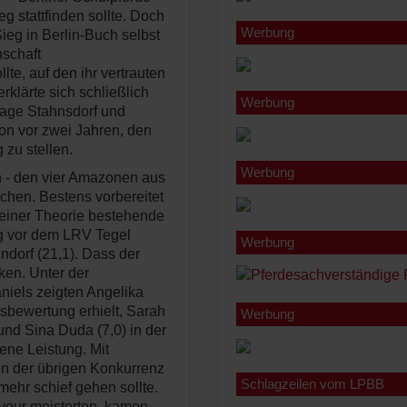
 stattfinden sollte. Doch
Werbung
ieg in Berlin-Buch selbst
nschaft
lte, auf den ihr vertrauten
rklärte sich schließlich
Werbung
anlage Stahnsdorf und
on vor zwei Jahren, den
 zu stellen.
Werbung
 - den vier Amazonen aus
chen. Bestens vorbereitet
 einer Theorie bestehende
ng vor dem LRV Tegel
Werbung
dorf (21,1). Dass der
ken. Unter der
niels zeigten Angelika
esbewertung erhielt, Sarah
Werbung
und Sina Duda (7,0) in der
ene Leistung. Mit
on der übrigen Konkurrenz
Schlagzeilen vom LPBB
mehr schief gehen sollte.
vour meisterten, kamen