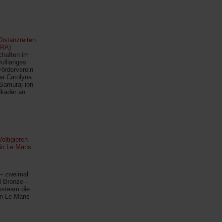
istanzreiten
FRA)
chaften im
Jullianges
Förderverein
na Carolyna
Samuraj ibn
kader an
oltigieren
 in Le Mans
 – zweimal
l Bronze –
hsteam die
in Le Mans