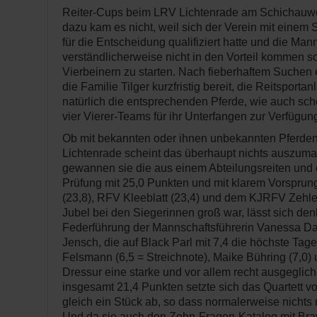
Reiter-Cups beim LRV Lichtenrade am Schichauweg
dazu kam es nicht, weil sich der Verein mit einem S
für die Entscheidung qualifiziert hatte und die Man
verständlicherweise nicht in den Vorteil kommen sol
Vierbeinern zu starten. Nach fieberhaftem Suchen e
die Familie Tilger kurzfristig bereit, die Reitsport
natürlich die entsprechenden Pferde, wie auch sch
vier Vierer-Teams für ihr Unterfangen zur Verfügung
Ob mit bekannten oder ihnen unbekannten Pferden
Lichtenrade scheint das überhaupt nichts auszuma
gewannen sie die aus einem Abteilungsreiten und
Prüfung mit 25,0 Punkten und mit klarem Vorspru
(23,8), RFV Kleeblatt (23,4) und dem KJRFV Zehlen
Jubel bei den Siegerinnen groß war, lässt sich den
Federführung der Mannschaftsführerin Vanessa Da
Jensch, die auf Black Parl mit 7,4 die höchste Tag
Felsmann (6,5 = Streichnote), Maike Bühring (7,0) 
Dressur eine starke und vor allem recht ausgeglich
insgesamt 21,4 Punkten setzte sich das Quartett v
gleich ein Stück ab, so dass normalerweise nichts 
Und da sie auch den Zehn-Fragen-Katalog mit Bra