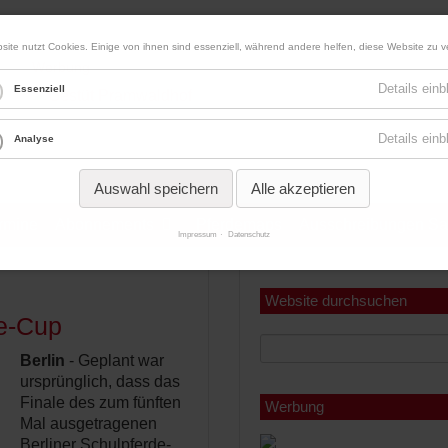
site nutzt Cookies. Einige von ihnen sind essenziell, während andere helfen, diese Website zu v
Werbung
Details ein
Essenziell
Details ein
Analyse
Auswahl speichern
Alle akzeptieren
ermine
Abonnements
Pferdemaps
Ausschreibungen Sa
Impressum
Datenschutz
Miniabonnement
Jahresabonnement
Website durchsuchen
de-Cup
Berlin
- Geplant war
ursprünglich, dass das
Finale des zum fünften
Werbung
Mal ausgetragenen
Berliner Schulpferde-