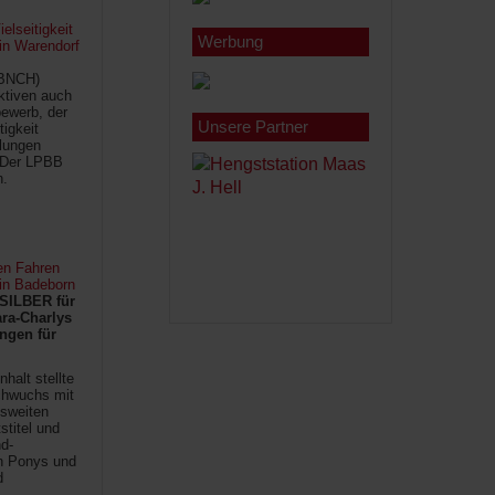
lseitigkeit
Werbung
 in Warendorf
(BNCH)
Aktiven auch
ewerb, der
Unsere Partner
tigkeit
ilungen
 Der LPBB
n.
en Fahren
 in Badeborn
SILBER für
ra-Charlys
ngen für
halt stellte
chwuchs mit
sweiten
titel und
d-
en Ponys und
d