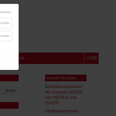
erbessern.
blenden
blenden
chsen-Anhalt
LPBB
Aktuelle Ausgabe
Suchen
Inhaltsverzeichnis