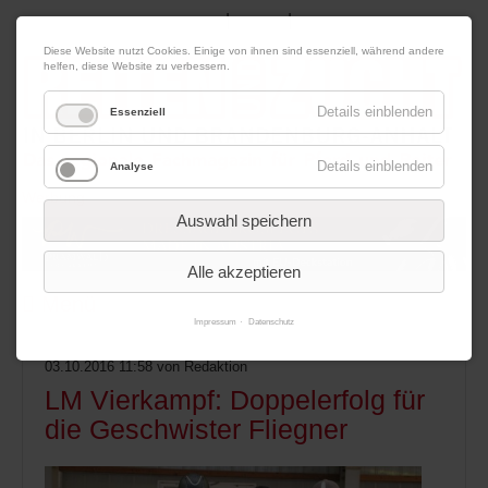
|
|
07. August 2026
Impressum
Kontakt
Datenschutz
Diese Website nutzt Cookies. Einige von ihnen sind essenziell, während andere
helfen, diese Website zu verbessern.
Details einblenden
Essenziell
Details einblenden
Analyse
Werbung
Auswahl speichern
Alle akzeptieren
Menü
Impressum
Datenschutz
03.10.2016 11:58
von Redaktion
LM Vierkampf: Doppelerfolg für
die Geschwister Fliegner