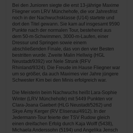
Bei den Junioren siegte die erst 13-jährige Maxime
Fliegner vom LRV Münchehofe, die vor Jahresfrist
noch in der Nachwuchsklasse (U14) startete und
dort den Titel gewann. Sie kam auf insgesamt 9590
Punkte nach der normalen Tour, bestehend aus
dem 50-m-Schwimmen, 3000-m-Laufen, einer
Dressur und Springen sowie einem
abschließenden Finale, das von den vier Besten
bestritten wurde. Zweite Malin Hellwig (HGL
Neustadt/9392) vor Nele Strunk (RFV
Rhinland/9324). Die Freude im Hause Fliegner war
um so größer, da auch Maximes vier Jahre jüngere
Schwester Kim bei den Minis erfolgreich war.
Die Meisterin beim Nachwuchs heißt Lara-Sophie
Winter (LRV Münchehofe) mit 5449 Punkten vor
Clara-Joana Gaebert (HLG Neustadt/5262) und
Skye Amy Kerger (RV Elisenau/4912). In der
Jedermann-Tour feierte der TSV Rudow gleich
einen dreifachen Erfolg durch Kaja Wolff (5438),
Michaela Anderssohn (5194) und Angelika Jensch