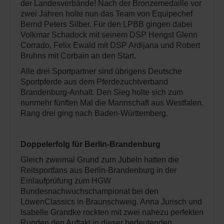
der Landesverbände! Nach der Bronzemeda
ille vor
zwei Jahren holte nun das Team von Equipechef
Bernd Peters Silber. Für den LPBB gingen dabei
Volkmar Schadock mit seinem DSP Hengst Glenn
Corrado, Felix Ewald mit DSP Ardijana und Robert
Bruhns mit Corbain an den Start.
Alle drei Sportpartner sind übrigens Deutsche
Sportpferde aus dem Pferdezuchtverband
Brandenburg-Anhalt. Den Sieg holte sich zum
nunmehr fünften Mal die Mannschaft aus Westfalen.
Rang drei ging nach Baden-Württemberg.
Doppelerfolg für Berlin-Brandenburg
Gleich zweimal Grund zum Jubeln hatten die
Reitsportfans aus Berlin-Brandenburg in der
Einlaufprüfung zum HGW
Bundesnachwuchschampionat bei den
LöwenClassics in Braunschweig. Anna Jurisch und
Isabelle Grandke rockten mit zwei nahezu perfekten
Runden den Auftakt in dieser bedeutenden