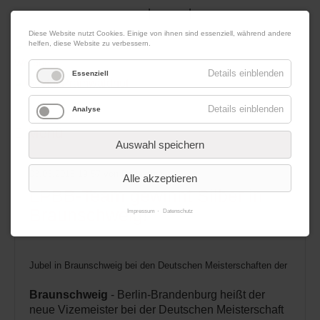
|
|
08. August 2026
Impressum
Kontakt
Datenschutz
Diese Website nutzt Cookies. Einige von ihnen sind essenziell, während andere
helfen, diese Website zu verbessern.
Werbung
Details einblenden
Essenziell
Details einblenden
Analyse
Menü
Auswahl speichern
03.03.2018 19:57
von Redaktion
Alle akzeptieren
LPBB-Team gewinnt Silber in
Braunschweig!
Impressum
Datenschutz
Jubel in Braunschweig bei den Deutschen Meisterschaften der Landes
Braunschweig
- Berlin-Brandenburg heißt der
neue Vizemeister bei der Deutschen Meisterschaft