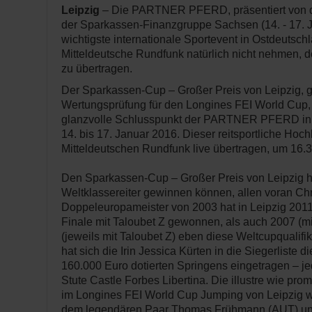
Leipzig
– Die PARTNER PFERD, präsentiert von d
der Sparkassen-Finanzgruppe Sachsen (14. - 17. J
wichtigste internationale Sportevent in Ostdeutschl
Mitteldeutsche Rundfunk natürlich nicht nehmen,
zu übertragen.
Der Sparkassen-Cup – Großer Preis von Leipzig, gl
Wertungsprüfung für den Longines FEI World Cup, 
glanzvolle Schlusspunkt der PARTNER PFERD in 
14. bis 17. Januar 2016. Dieser reitsportliche Hoc
Mitteldeutschen Rundfunk live übertragen, um 16.3
Den Sparkassen-Cup – Großer Preis von Leipzig 
Weltklassereiter gewinnen können, allen voran Ch
Doppeleuropameister von 2003 hat in Leipzig 201
Finale mit Taloubet Z gewonnen, als auch 2007 (m
(jeweils mit Taloubet Z) eben diese Weltcupqualifik
hat sich die Irin Jessica Kürten in die Siegerliste 
160.000 Euro dotierten Springens eingetragen – je
Stute Castle Forbes Libertina. Die illustre wie pr
im Longines FEI World Cup Jumping von Leipzig wi
dem legendären Paar Thomas Frühmann (AUT) un