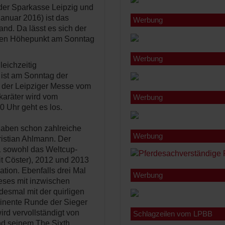
er Sparkasse Leipzig und
anuar 2016) ist das
Werbung
and. Da lässt es sich der
 den Höhepunkt am Sonntag
Werbung
eichzeitig
ist am Sonntag der
der Leipziger Messe vom
hkaräter wird vom
Werbung
0 Uhr geht es los.
haben schon zahlreiche
Werbung
ristian Ahlmann. Der
1 sowohl das Weltcup-
it Cöster), 2012 und 2013
ation. Ebenfalls drei Mal
Werbung
dieses mit inzwischen
desmal mit der quirligen
ominente Runde der Sieger
rd vervollständigt von
Schlagzeilen vom LPBB
d seinem The Sixth