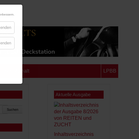
erbessern.
blenden
blenden
chsen-Anhalt
LPBB
Aktuelle Ausgabe
Suchen
Inhaltsverzeichnis