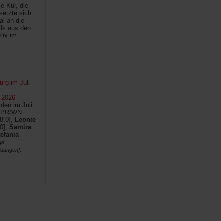
e Kür, die
setzte sich
al an die
lls aus den
lix im
rg im Juli
 2026
den im Juli
SPR/WN:
8,0],
Leonie
0],
Samira
tefania
ge
.
ldungen]