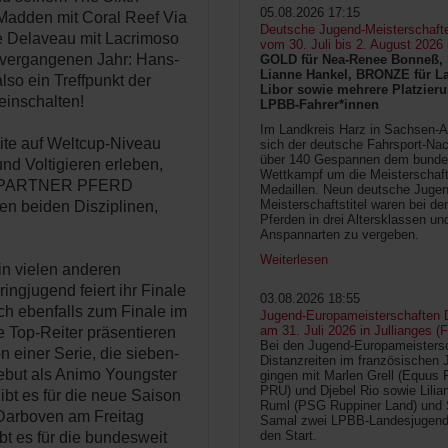
05.08.2026 17:15
adden mit Coral Reef Via
Deutsche Jugend-Meisterschaft
e Delaveau mit Lacrimoso
vom 30. Juli bis 2. August 2026
m vergangenen Jahr: Hans-
GOLD für Nea-Renee Bonneß, 
Lianne Hankel, BRONZE für La
lso ein Treffpunkt der
Libor sowie mehrere Platzieru
einschalten!
LPBB-Fahrer*innen
Im Landkreis Harz in Sachsen-An
lite auf Weltcup-Niveau
sich der deutsche Fahrsport-Na
über 140 Gespannen dem bunde
d Voltigieren erleben,
Wettkampf um die Meisterschafts
der PARTNER PFERD
Medaillen. Neun deutsche Jugen
Meisterschaftstitel waren bei d
ren beiden Disziplinen,
Pferden in drei Altersklassen un
Anspannarten zu vergeben.
Weiterlesen
in vielen anderen
ngjugend feiert ihr Finale
03.08.2026 18:55
ch ebenfalls zum Finale im
Jugend-Europameisterschaften D
am 31. Juli 2026 in Jullianges (
Top-Reiter präsentieren
Bei den Jugend-Europameisters
on einer Serie, die sieben-
Distanzreiten im französischen 
Debut als Animo Youngster
gingen mit Marlen Grell (Equus 
PRU) und Djebel Rio sowie Lilia
gibt es für die neue Saison
Ruml (PSG Ruppiner Land) und 
J.Darboven am Freitag
Samal zwei LPBB-Landesjugend
den Start.
bt es für die bundesweit