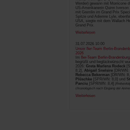
Werder) gewann mit Morricone di
US-Amerikanerin Quinn Iverson 
mit Gremlin im Grand Prix Speci
Spitze und Adienne Lyle, ebenfa
USA, siegte mit dem Wallach He
Grand Prix.
Weiterlesen
31.07.2026 10:00
Unser 8er-Team Berlin-Brandenbu
2026
Im
8er-Team Berlin-Brandenburg
begrüßt und beglückwünscht wur
2026:
Greta Marlena Rodeck
[
8,2],
Abigail Snelsire
[DR/WN: 
Rebecca Bekerman
[DR/WN: 8,
Plüschke
[SPR/WN: 8,0] und
S
Panciu
[SPR/WN: 8,4]
[Reihenfol
chronologisch nach Eingang der Anme
Weiterlesen