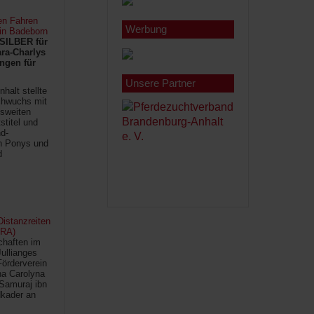
en Fahren
Werbung
 in Badeborn
SILBER für
ra-Charlys
ngen für
Unsere Partner
halt stellte
chwuchs mit
sweiten
titel und
d-
en Ponys und
d
istanzreiten
FRA)
chaften im
Jullianges
Förderverein
na Carolyna
Samuraj ibn
kader an