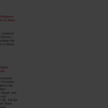
oltigieren
 in Le Mans
 – zweimal
l Bronze –
hsteam die
in Le Mans
tädter
und
urturnier
r Premiere
länzt der
 dem
 Haupt- und
) am
30. Juli bis
ten Stern.
demie