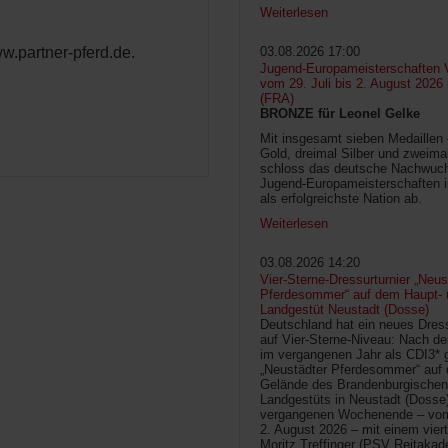
Weiterlesen
ww.partner-pferd.de.
03.08.2026 17:00
Jugend-Europameisterschaften V
vom 29. Juli bis 2. August 2026
(FRA)
BRONZE für Leonel Gelke
Mit insgesamt sieben Medaillen
Gold, dreimal Silber und zweima
schloss das deutsche Nachwuc
Jugend-Europameisterschaften 
als erfolgreichste Nation ab.
Weiterlesen
03.08.2026 14:20
Vier-Sterne-Dressurturnier „Neus
Pferdesommer“ auf dem Haupt- 
Landgestüt Neustadt (Dosse)
Deutschland hat ein neues Dress
auf Vier-Sterne-Niveau: Nach de
im vergangenen Jahr als CDI3* g
„Neustädter Pferdesommer“ auf
Gelände des Brandenburgischen
Landgestüts in Neustadt (Dosse
vergangenen Wochenende – vom 
2. August 2026 – mit einem vier
Moritz Treffinger (PSV Reitaka