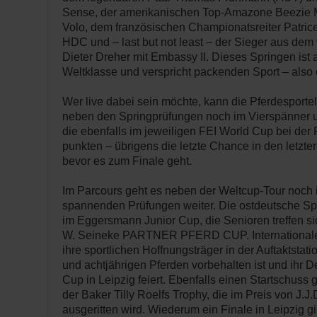
Sense, der amerikanischen Top-Amazone Beezie M
Volo, dem französischen Championatsreiter Patric
HDC und – last but not least – der Sieger aus de
Dieter Dreher mit Embassy II. Dieses Springen ist a
Weltklasse und verspricht packenden Sport – also 
Wer live dabei sein möchte, kann die Pferdesporte
neben den Springprüfungen noch im Vierspänner un
die ebenfalls im jeweiligen FEI World Cup bei 
punkten – übrigens die letzte Chance in den letzte
bevor es zum Finale geht.
Im Parcours geht es neben der Weltcup-Tour noch 
spannenden Prüfungen weiter. Die ostdeutsche Spri
im Eggersmann Junior Cup, die Senioren treffen si
W. Seineke PARTNER PFERD CUP. Internationale 
ihre sportlichen Hoffnungsträger in der Auftaktstati
und achtjährigen Pferden vorbehalten ist und ihr 
Cup in Leipzig feiert. Ebenfalls einen Startschuss 
der Baker Tilly Roelfs Trophy, die im Preis von J.
ausgeritten wird. Wiederum ein Finale in Leipzig gi