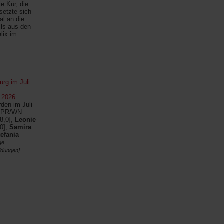
e Kür, die
setzte sich
al an die
lls aus den
lix im
rg im Juli
 2026
den im Juli
SPR/WN:
8,0],
Leonie
0],
Samira
tefania
ge
.
ldungen]