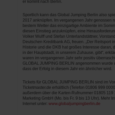
er kommt nach Berlin.
Sportlich kann das Global Jumping Berlin also spi
2017 anknüpfen. Im vergangenen Jahr genossen r
bestem Wetter das einzigartige Ambiente im Somme
diesen Einstieg anzuknüpfen, eine Herausforderung
Volker Wulff und Stefan Unterlandstättner, Vorstan
Deutschen Kreditbank AG, freuen. „Der Reitsport in
Historie und die DKB hat großes Interesse daran, d
in der Hauptstadt, in unserem Zuhause, gibt“, erklär
waren im vergangenen Jahr sehr positiv überrascht
GLOBAL JUMPING BERLIN angenommen wurde und 
dass der Erfolg in diesem Jahr ein ähnlicher wird.
Tickets für GLOBAL JUMPING BERLIN sind im Vor
Ticketmaster.de erhältlich (Telefon 01806 999 0000)
außerdem über die Karten-Rufnummer 01805 119
Marketing GmbH (Mo. bis Fr. 9 bis 13 Uhr). Mehr In
Internet unter:
www.globaljumpingberlin.de