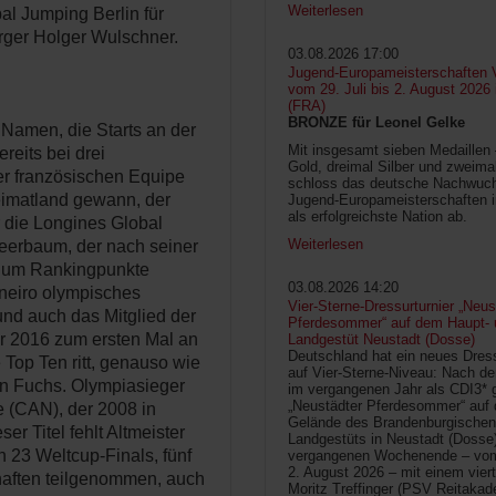
Weiterlesen
bal Jumping Berlin für
rger Holger Wulschner.
03.08.2026 17:00
Jugend-Europameisterschaften V
vom 29. Juli bis 2. August 2026
(FRA)
BRONZE für Leonel Gelke
 Namen, die Starts an der
Mit insgesamt sieben Medaillen
reits bei drei
Gold, dreimal Silber und zweima
der französischen Equipe
schloss das deutsche Nachwuc
eimatland gewann, der
Jugend-Europameisterschaften 
als erfolgreichste Nation ab.
 die Longines Global
Weiterlesen
eerbaum, der nach seiner
m um Rankingpunkte
03.08.2026 14:20
aneiro olympisches
Vier-Sterne-Dressurturnier „Neus
und auch das Mitglied der
Pferdesommer“ auf dem Haupt- 
der 2016 zum ersten Mal an
Landgestüt Neustadt (Dosse)
Deutschland hat ein neues Dress
 Top Ten ritt, genauso wie
auf Vier-Sterne-Niveau: Nach de
tin Fuchs. Olympiasieger
im vergangenen Jahr als CDI3* g
„Neustädter Pferdesommer“ auf
 (CAN), der 2008 in
Gelände des Brandenburgischen
r Titel fehlt Altmeister
Landgestüts in Neustadt (Dosse
n 23 Weltcup-Finals, fünf
vergangenen Wochenende – vom 
2. August 2026 – mit einem vier
aften teilgenommen, auch
Moritz Treffinger (PSV Reitaka