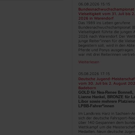
06.08.2026 15:15
Bundesnachwuchschampionat
Vielseitigkeit vom 31. Juli bis 
2026 in Warendorf
Das 1989 ins Leben gerufene
Bundesnachwuchschampionat (
Vielseitigkeit führte die jungen
2026 nach Warendorf. Der Wett
junge Reiter*innen für die Vielse
begeistern soll, wird in den Abt
Pferde und Ponys ausgetragen.
war mit drei Reiterinnen vertret
Weiterlesen
05.08.2026 17:15
Deutsche Jugend-Meisterschaf
vom 30. Juli bis 2. August 202
Badeborn
GOLD für Nea-Renee Bonneß, 
Lianne Hankel, BRONZE für La
Libor sowie mehrere Platzieru
LPBB-Fahrer*innen
Im Landkreis Harz in Sachsen-An
sich der deutsche Fahrsport-Na
über 140 Gespannen dem bunde
Wettkampf um die Meisterschaft
Medaillen. Neun deutsche Juge