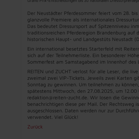
Grand Prix-Entscheidungen bis zu nationalen Dressurpferdep
Der Neustädter Pferdesommer feiert vom 28. bis 
glanzvolle Premiere als internationales Dressurtu
Das bedeutet Dressursport auf Spitzenniveau inm
traditionsreichen Pferderegion Brandenburg auf
historischen Haupt- und Landgestüts Neustadt (D
Ein international besetztes Starterfeld mit Reite
sich auf der Teilnehmerliste. Ein besonderer Höh
Sommerfest am Samstagabend im Innenhof des L
REITEN und ZUCHT verlost für alle Leser, die live
zweimal zwei VIP-Tickets. Jeweils zwei Karten gib
Sonntag zu gewinnen. Um teilnehmen zu können, 
spätestens Mittwoch, den 27.08.2025, um 12.00 
redaktion@reiten-zucht.de. Wir losen die Gewinn
benachrichtigen diese per Mail. Der Rechtsweg i
ausgeschlossen. Daten werden nur zur Durchführ
verwendet. Viel Glück!
Zurück