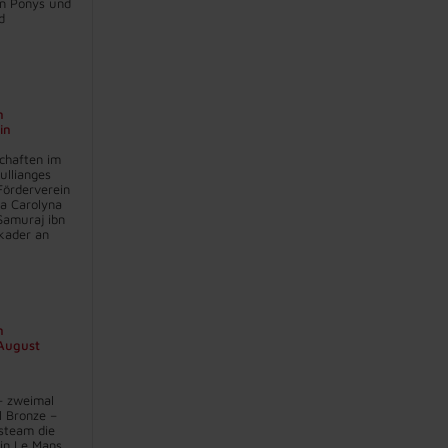
en Ponys und
d
n
in
chaften im
ullianges
Förderverein
na Carolyna
Samuraj ibn
kader an
n
 August
– zweimal
l Bronze –
steam die
in Le Mans