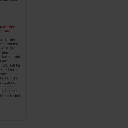
eustädter
t- und
surturnier
er Premiere
länzt der
f dem
 Haupt- und
) am
30. Juli bis
rten Stern.
emie
ie Kür, die
setzte sich
l an die
lls aus den
lix im Grand