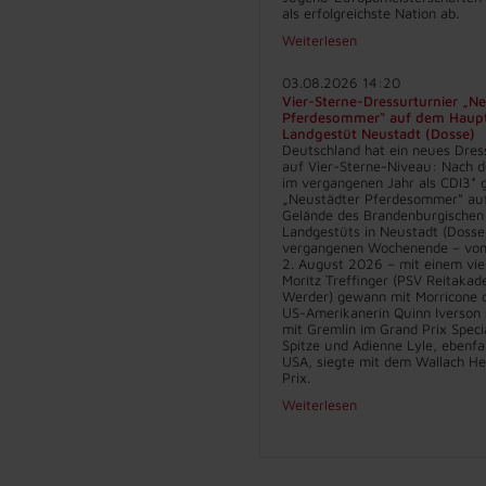
als erfolgreichste Nation ab.
Weiterlesen
03.08.2026 14:20
Vier-Sterne-Dressurturnier „N
Pferdesommer“ auf dem Haup
Landgestüt Neustadt (Dosse)
Deutschland hat ein neues Dres
auf Vier-Sterne-Niveau: Nach d
im vergangenen Jahr als CDI3* g
„Neustädter Pferdesommer“ au
Gelände des Brandenburgischen
Landgestüts in Neustadt (Dosse
vergangenen Wochenende – vom 
2. August 2026 – mit einem vie
Moritz Treffinger (PSV Reitakad
Werder) gewann mit Morricone d
US-Amerikanerin Quinn Iverson 
mit Gremlin im Grand Prix Specia
Spitze und Adienne Lyle, ebenfa
USA, siegte mit dem Wallach He
Prix.
Weiterlesen