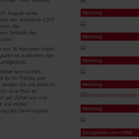
rüfungen. - Foto: Schroeder
Werbung
31. August seine
rnier der Kategorie CDI3*.
itten der
 dem Gelände des
Werbung
osse).
rn aus 16 Nationen findet
epunkt ist außerdem das
Werbung
andgestüts.
 dabei sein wollen,
t es für Freitag und
senden Sie uns bitte bis
Werbung
Uhr eine Mail an
er per Zufall aus und
st wie immer
Werbung
ung des Gewinnspiels
Schlagzeilen vom LPBB