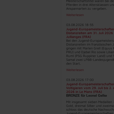
Meisterschaftstitel waren bei d
Pferden in drei Altersklassen un
Anspannarten zu vergeben.
Weiterlesen
03.08.2026 18:55
Jugend-Europameisterschafte
Distanzreiten am 31. Juli 2026 
Jullianges (FRA)
Bei den Jugend-Europameisters
Distanzreiten im französischen J
gingen mit Marlen Grell (Equus 
PRU) und Djebel Rio sowie Lilia
Ruml (PSG Ruppiner Land) und 
Samal zwei LPBB-Landesjugend
den Start.
Weiterlesen
03.08.2026 17:00
Jugend-Europameisterschafte
Voltigieren vom 29. Juli bis 2.
2026 in Le Mans (FRA)
BRONZE für Leonel Gelke
Mit insgesamt sieben Medaillen 
Gold, dreimal Silber und zweima
schloss das deutsche Nachwuch
Jugend-Europameisterschaften 