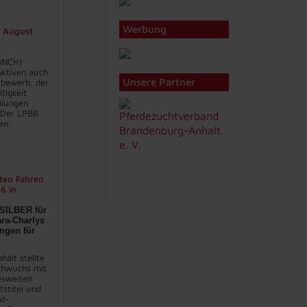
Werbung
2. August
BNCH)
 Aktiven auch
Unsere Partner
bewerb, der
itigkeit
eilungen
 Der LPBB
en.
ten Fahren
6 in
SILBER für
ra-Charlys
ngen für
halt stellte
chwuchs mit
sweiten
stitel und
nd-