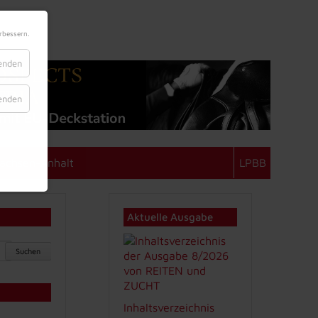
rbessern.
lenden
lenden
achsen-Anhalt
LPBB
Aktuelle Ausgabe
Suchen
Inhaltsverzeichnis