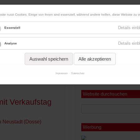
site nutzt Cookies. Einige von ihnen sind essenziell, während andere helfen, diese Website zu v
Werbung
Details ein
Essenziell
Details ein
Analyse
Auswahl speichern
Alle akzeptieren
ermine
Abonnements
Pferdemaps
Ausschreibungen Sa
Impressum
Datenschutz
Miniabonnement
Jahresabonnement
Website durchsuchen
it Verkaufstag
Werbung