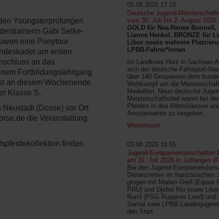
05.08.2026 17:15
Deutsche Jugend-Meisterschaft
n den Youngsterprüfungen
vom 30. Juli bis 2. August 2026
GOLD für Nea-Renee Bonneß, 
destrainerin Gabi Selke-
Lianne Hankel, BRONZE für La
uwen eine Ponytour
Libor sowie mehrere Platzieru
LPBB-Fahrer*innen
ndeskader am ersten
nschluss an das
Im Landkreis Harz in Sachsen-An
sich der deutsche Fahrsport-Na
einem Fortbildungslehrgang
über 140 Gespannen dem bunde
 ist an diesem Wochenende
Wettkampf um die Meisterschafts
Medaillen. Neun deutsche Jugen
er Klasse S.
Meisterschaftstitel waren bei d
Pferden in drei Altersklassen un
n Neustadt (Dosse) vor Ort
Anspannarten zu vergeben.
horse.de die Veranstaltung
Weiterlesen
fspferdekollektion finden
03.08.2026 18:55
Jugend-Europameisterschaften D
am 31. Juli 2026 in Jullianges (
Bei den Jugend-Europameisters
Distanzreiten im französischen 
gingen mit Marlen Grell (Equus 
PRU) und Djebel Rio sowie Lilia
Ruml (PSG Ruppiner Land) und 
Samal zwei LPBB-Landesjugend
den Start.