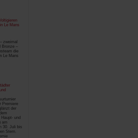
oltigieren
 in Le Mans
 – zweimal
l Bronze –
hsteam die
in Le Mans
tädter
und
urturnier
r Premiere
länzt der
 dem
 Haupt- und
) am
30. Juli bis
ten Stern.
demie