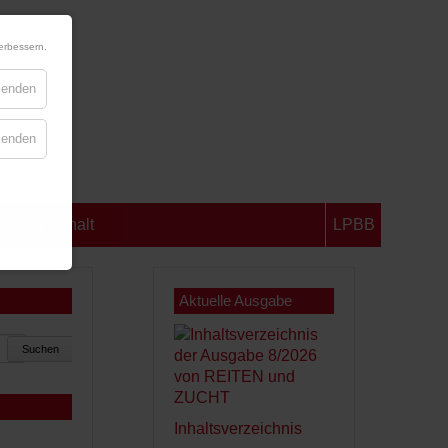
erbessern.
blenden
blenden
chsen-Anhalt
LPBB
Aktuelle Ausgabe
Suchen
Inhaltsverzeichnis