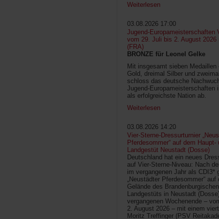
Weiterlesen
03.08.2026 17:00
Jugend-Europameisterschaften V
vom 29. Juli bis 2. August 2026
(FRA)
BRONZE für Leonel Gelke
Mit insgesamt sieben Medaillen
Gold, dreimal Silber und zweima
schloss das deutsche Nachwuc
Jugend-Europameisterschaften 
als erfolgreichste Nation ab.
Weiterlesen
03.08.2026 14:20
Vier-Sterne-Dressurturnier „Neus
Pferdesommer“ auf dem Haupt- 
Landgestüt Neustadt (Dosse)
Deutschland hat ein neues Dress
auf Vier-Sterne-Niveau: Nach de
im vergangenen Jahr als CDI3* g
„Neustädter Pferdesommer“ auf
Gelände des Brandenburgischen
Landgestüts in Neustadt (Dosse
vergangenen Wochenende – vom 
2. August 2026 – mit einem vier
Moritz Treffinger (PSV Reitaka