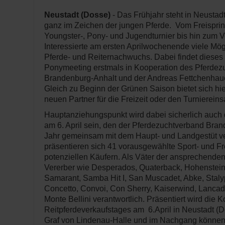
Neustadt (Dosse)
- Das Frühjahr steht in Neustad
ganz im Zeichen der jungen Pferde. Vom Freispri
Youngster-, Pony- und Jugendturnier bis hin zum Ve
Interessierte am ersten Aprilwochenende viele Mö
Pferde- und Reiternachwuchs. Dabei findet diese
Ponymeeting erstmals in Kooperation des Pferde
Brandenburg-Anhalt und der Andreas Fettchenhaue
Gleich zu Beginn der Grünen Saison bietet sich hi
neuen Partner für die Freizeit oder den Turnierein
Hauptanziehungspunkt wird dabei sicherlich auch 
am 6. April sein, den der Pferdezuchtverband Bra
Jahr gemeinsam mit dem Haupt- und Landgestüt ver
präsentieren sich 41 vorausgewählte Sport- und Fr
potenziellen Käufern. Als Väter der ansprechenden
Vererber wie Desperados, Quaterback, Hohenstein
Samarant, Samba Hit I, San Muscadet, Abke, Staly
Concetto, Convoi, Con Sherry, Kaiserwind, Lancad
Monte Bellini verantwortlich. Präsentiert wird die K
Reitpferdeverkaufstages am 6.April in Neustadt (D
Graf von Lindenau-Halle und im Nachgang können d