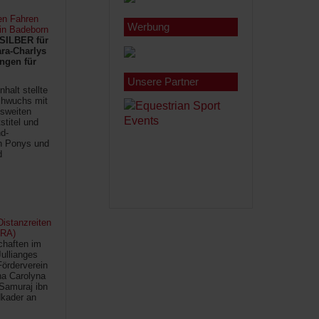
en Fahren
Werbung
 in Badeborn
SILBER für
ra-Charlys
ngen für
Unsere Partner
halt stellte
chwuchs mit
sweiten
titel und
d-
en Ponys und
d
istanzreiten
FRA)
chaften im
Jullianges
Förderverein
na Carolyna
Samuraj ibn
kader an