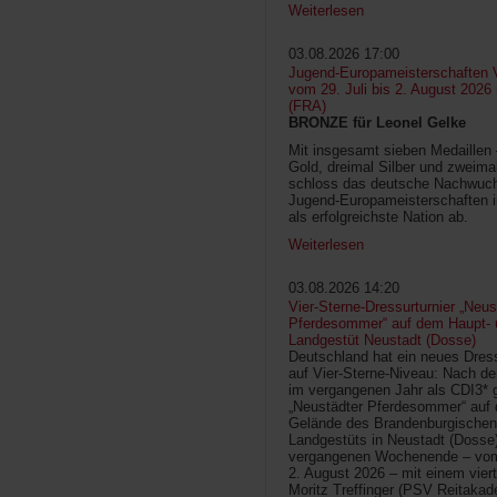
Weiterlesen
03.08.2026 17:00
Jugend-Europameisterschaften V
vom 29. Juli bis 2. August 2026
(FRA)
BRONZE für Leonel Gelke
Mit insgesamt sieben Medaillen
Gold, dreimal Silber und zweima
schloss das deutsche Nachwuc
Jugend-Europameisterschaften 
als erfolgreichste Nation ab.
Weiterlesen
03.08.2026 14:20
Vier-Sterne-Dressurturnier „Neus
Pferdesommer“ auf dem Haupt- 
Landgestüt Neustadt (Dosse)
Deutschland hat ein neues Dress
auf Vier-Sterne-Niveau: Nach de
im vergangenen Jahr als CDI3* g
„Neustädter Pferdesommer“ auf
Gelände des Brandenburgischen
Landgestüts in Neustadt (Dosse
vergangenen Wochenende – vom 
2. August 2026 – mit einem vier
Moritz Treffinger (PSV Reitaka