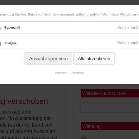
site nutzt Cookies. Einige von ihnen sind essenziell, während andere helfen, diese Website zu v
Werbung
Details ein
Essenziell
Details ein
Analyse
Auswahl speichern
Alle akzeptieren
ermine
Abonnements
Pferdemaps
Ausschreibungen Sa
Impressum
Datenschutz
Miniabonnement
Jahresabonnement
Website durchsuchen
ag verschoben
Dosse) geplante
ben. "In Abstimmung mit
rde hat der Verband von
Werbung
s und anderer Aussteller
maßnahme im Interesse der