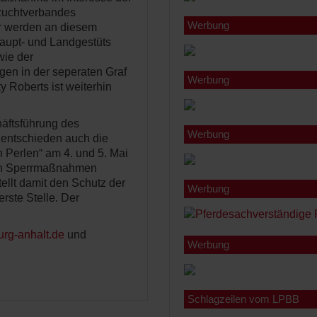
ezuchtverbandes
Werbung
r werden an diesem
aupt- und Landgestüts
wie der
en in der seperaten Graf
Werbung
y Roberts ist weiterhin
häftsführung des
Werbung
entschieden auch die
 Perlen“ am 4. und 5. Mai
ten Sperrmaßnahmen
ellt damit den Schutz der
Werbung
rste Stelle. Der
rg-anhalt.de
und
Werbung
Schlagzeilen vom LPBB