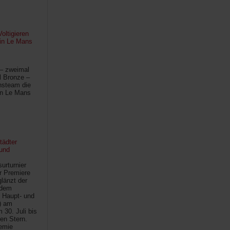
oltigieren
 in Le Mans
 – zweimal
l Bronze –
hsteam die
in Le Mans
tädter
und
urturnier
r Premiere
länzt der
 dem
 Haupt- und
) am
30. Juli bis
ten Stern.
demie