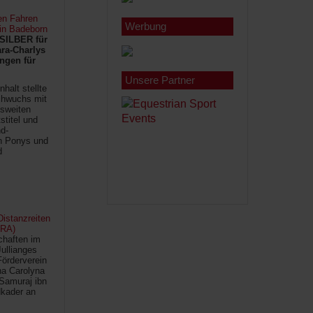
en Fahren
Werbung
 in Badeborn
SILBER für
ra-Charlys
ngen für
Unsere Partner
halt stellte
chwuchs mit
sweiten
titel und
d-
en Ponys und
d
istanzreiten
FRA)
chaften im
Jullianges
Förderverein
na Carolyna
Samuraj ibn
kader an