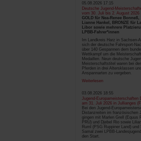
05.08.2026 17:15
Deutsche Jugend-Meisterschaft
vom 30. Juli bis 2. August 2026
GOLD für Nea-Renee Bonneß, 
Lianne Hankel, BRONZE für La
Libor sowie mehrere Platzieru
LPBB-Fahrer*innen
Im Landkreis Harz in Sachsen-An
sich der deutsche Fahrsport-Na
über 140 Gespannen dem bunde
Wettkampf um die Meisterschafts
Medaillen. Neun deutsche Jugen
Meisterschaftstitel waren bei d
Pferden in drei Altersklassen un
Anspannarten zu vergeben.
Weiterlesen
03.08.2026 18:55
Jugend-Europameisterschaften D
am 31. Juli 2026 in Jullianges (
Bei den Jugend-Europameisters
Distanzreiten im französischen 
gingen mit Marlen Grell (Equus 
PRU) und Djebel Rio sowie Lilia
Ruml (PSG Ruppiner Land) und 
Samal zwei LPBB-Landesjugend
den Start.