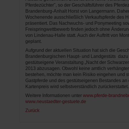
Pferdezüchter", so der Geschäftsführer des Pferd
Brandenburg-Anhalt Horst von Langermann. Dahe
Wochenende ausschließlich Verkaufspferde des H
präsentiert. Das Nachwuchs- und Ponymeeting so
Freispringwettbewerb finden jedoch ohne Änderung
von Lindenau-Halle statt. Auch der Auftritt von Mont
geplant.
Aufgrund der aktuellen Situation hat sich die Gesc
Brandenburgischen Haupt- und Landgestüts dazu 
gestütseigene Veranstaltung „Nacht der Schwarzen
2013 abzusagen. Obwohl keine amtlich verhäng
bestehen, möchte man kein Risiko eingehen und st
Gastpferde und des gestütseigenen Bestandes an e
Kartenpreis wird selbstverständlich zurückerstattet.
Weitere Informationen unter
www.pferde-brandnebu
www.neustaedter-gestuete.de
Zurück