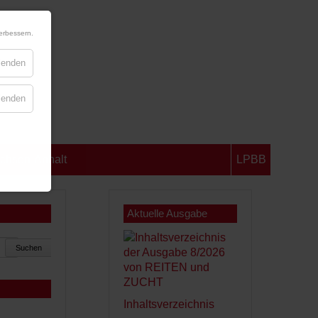
erbessern.
blenden
blenden
chsen-Anhalt
LPBB
Aktuelle Ausgabe
Suchen
Inhaltsverzeichnis