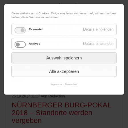
|
|
10. August 2026
Impressum
Kontakt
Datenschutz
Diese Website nutzt Cookies. Einige von ihnen sind essenziell, während andere
helfen, diese Website zu verbessern.
Details einblenden
Essenziell
Details einblenden
Analyse
Werbung
Auswahl speichern
Alle akzeptieren
Menü
Impressum
Datenschutz
25.10.2017 11:17
von Redaktion
NÜRNBERGER BURG-POKAL
2018 – Standorte werden
vergeben