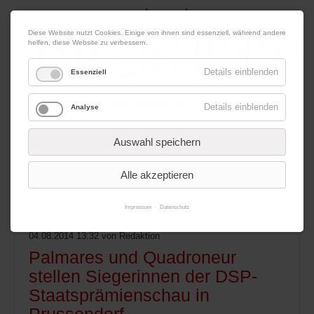
|
|
08. August 2026
Impressum
Kontakt
Datenschutz
Diese Website nutzt Cookies. Einige von ihnen sind essenziell, während andere
helfen, diese Website zu verbessern.
Details einblenden
Essenziell
Details einblenden
Analyse
Werbung
Auswahl speichern
Alle akzeptieren
Menü
Impressum
Datenschutz
04.08.2014 13:32
von Redaktion
Palmares und Quadroneur
stellen Siegerinnen der DSP-
Staatsprämienschau in