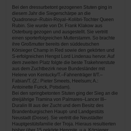
Bei den dressurbetont gezogenen Stuten ging in
diesem Jahr die Siegerschärpe an die
Quadroneur–Rubin-Royal–Kolibri-Tochter Queen
Rubin. Sie wurde von Dr. Frank Klakow aus
Osterburg gezogen und ausgestellt. Sie vertritt
einen sporterfolgreichen Mutterstamm. So brachte
ihre Großmutter bereits den süddeutschen
Körsieger Champ in Red sowie den gekörten und
S-erfolgreichen Hengst Lord Lindenau hervor. Auf
dem zweiten Platz folgte die beste Trakehnerstute
aus dem Zuchtbezirk neue Bundesländer mit
Helene von Kentucky/T.–Fahnenträger II/T.–
Fabian/T. (Z.: Pieter Smeets, Heelsum; A.:
Antoinette Funck, Potsdam).
Bei den springbetonten Stuten ging der Sieg an die
dreijährige Tramina von Palmares–Lancer III–
Duralin III aus der Zucht und dem Besitz des
Brandenburgischen Haupt- und Landgestüts
Neustadt (Dosse). Sie vertritt die Neustädter
Hauptgestütsfamilie der Troja. Hieraus resultierten
bisher über 15 gekörte Hengste, u.a. Körsieger