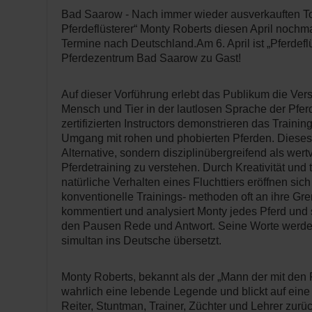
Bad Saarow - Nach immer wieder ausverkauften T
Pferdeflüsterer“ Monty Roberts diesen April nochmal
Termine nach Deutschland.Am 6. April ist „Pferdefl
Pferdezentrum Bad Saarow zu Gast!
Auf dieser Vorführung erlebt das Publikum die Ve
Mensch und Tier in der lautlosen Sprache der Pfer
zertifizierten Instructors demonstrieren das Train
Umgang mit rohen und phobierten Pferden. Dieses K
Alternative, sondern disziplinübergreifend als wer
Pferdetraining zu verstehen. Durch Kreativität und 
natürliche Verhalten eines Fluchttiers eröffnen s
konventionelle Trainings- methoden oft an ihre G
kommentiert und analysiert Monty jedes Pferd und
den Pausen Rede und Antwort. Seine Worte werd
simultan ins Deutsche übersetzt.
Monty Roberts, bekannt als der „Mann der mit den Pf
wahrlich eine lebende Legende und blickt auf eine 
Reiter, Stuntman, Trainer, Züchter und Lehrer zurü