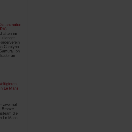
istanzreiten
FRA)
chaften im
Jullianges
Förderverein
na Carolyna
Samuraj ibn
kader an
oltigieren
 in Le Mans
 – zweimal
l Bronze –
hsteam die
in Le Mans