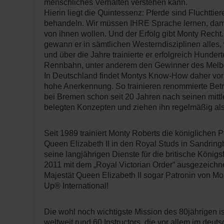
menschliches Verhalten verstehen kann.
Hierin liegt die Quintessenz: Pferde sind Fluchttie
behandeln. Wir müssen IHRE Sprache lernen, damit
von ihnen wollen. Und der Erfolg gibt Monty Recht
gewann er in sämtlichen Westerndisziplinen alles
und über die Jahre trainierte er erfolgreich Hundert
Rennbahn, unter anderem den Gewinner des Melb
In Deutschland findet Montys Know-How daher vor
hohe Anerkennung. So trainieren renommierte Betr
bei Bremen schon seit 20 Jahren nach seinen mittl
belegten Konzepten und ziehen ihn regelmäßig al
Seit 1989 trainiert Monty Roberts die königlichen P
Queen Elizabeth II in den Royal Studs in Sandrin
seine langjährigen Dienste für die britische Königs
2011 mit dem „Royal Victorian Order“ ausgezeichnet
Majestät Queen Elizabeth II sogar Patronin von Mo
Up® International!
Die wohl noch wichtigste Mission des 80jährigen i
weltweit rund 60 Instructors, die vor allem im deu