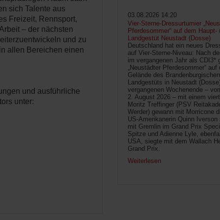
en sich Talente aus
03.08.2026 14:20
s Freizeit, Rennsport,
Vier-Sterne-Dressurturnier „Neus
Arbeit – der nächsten
Pferdesommer“ auf dem Haupt- 
Landgestüt Neustadt (Dosse)
eiterzuentwickeln und zu
Deutschland hat ein neues Dress
in allen Bereichen einen
auf Vier-Sterne-Niveau: Nach de
im vergangenen Jahr als CDI3* g
„Neustädter Pferdesommer“ auf
Gelände des Brandenburgischen
Landgestüts in Neustadt (Dosse
vergangenen Wochenende – vom 
tungen und ausführliche
2. August 2026 – mit einem vier
ors unter:
Moritz Treffinger (PSV Reitaka
Werder) gewann mit Morricone di
US-Amerikanerin Quinn Iverson 
mit Gremlin im Grand Prix Speci
Spitze und Adienne Lyle, ebenfa
USA, siegte mit dem Wallach He
Grand Prix.
Weiterlesen