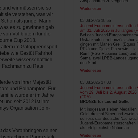
Anspannarten zu vergeben.
re und wir müssen sie so
Weiterlesen
 sie verstehen, was wir
. Schon als junger Mann
03.08.2026 18:55
Jugend-Europameisterschaften D
, was es zu gewinnen gab
am 31. Juli 2026 in Jullianges (
e von Vollblütern für die
Bei den Jugend-Europameisters
Distanzreiten im französischen 
ourne Cup 2013.
gingen mit Marlen Grell (Equus 
 allem im Galopprennsport
PRU) und Djebel Rio sowie Lilia
iebe wie Gestüt Fährhof
Ruml (PSG Ruppiner Land) und 
Samal zwei LPBB-Landesjugend
erweile wissenschaftlich
den Start.
s Fachmann zu Rate.
Weiterlesen
ferde von Ihrer Majestät
03.08.2026 17:00
Jugend-Europameisterschaften V
gham und Polhampton. Für
vom 29. Juli bis 2. August 2026
familie wurde er im Jahre
(FRA)
 und seit 2012 ist Ihre
BRONZE für Leonel Gelke
ntys Organisation Join-
Mit insgesamt sieben Medaillen
Gold, dreimal Silber und zweima
schloss das deutsche Nachwuc
Jugend-Europameisterschaften 
als erfolgreichste Nation ab.
st das Voranbringen seiner
Weiterlesen
tschsprachigen Raum stark