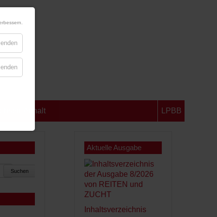
erbessern.
blenden
blenden
chsen-Anhalt
LPBB
Aktuelle Ausgabe
Suchen
Inhaltsverzeichnis