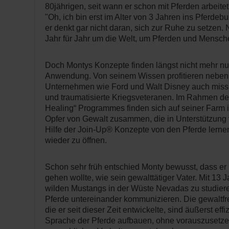
80jährigen, seit wann er schon mit Pferden arbeitet
"Oh, ich bin erst im Alter von 3 Jahren ins Pferde
er denkt gar nicht daran, sich zur Ruhe zu setzen. 
Jahr für Jahr um die Welt, um Pferden und Mensche
Doch Montys Konzepte finden längst nicht mehr nur
Anwendung. Von seinem Wissen profitieren nebe
Unternehmen wie Ford und Walt Disney auch miss
und traumatisierte Kriegsveteranen. Im Rahmen d
Healing“ Programmes finden sich auf seiner Farm i
Opfer von Gewalt zusammen, die in Unterstützung
Hilfe der Join-Up® Konzepte von den Pferde lerne
wieder zu öffnen.
Schon sehr früh entschied Monty bewusst, dass er
gehen wollte, wie sein gewalttätiger Vater. Mit 13 
wilden Mustangs in der Wüste Nevadas zu studiere
Pferde untereinander kommunizieren. Die gewaltf
die er seit dieser Zeit entwickelte, sind äußerst effi
Sprache der Pferde aufbauen, ohne vorauszusetzen