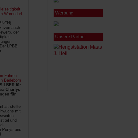
lseitigkeit
Werbung
 in Warendorf
(BNCH)
Aktiven auch
ewerb, der
Unsere Partner
tigkeit
ilungen
 Der LPBB
n.
en Fahren
 in Badeborn
SILBER für
ra-Charlys
ngen für
halt stellte
chwuchs mit
sweiten
titel und
d-
en Ponys und
d