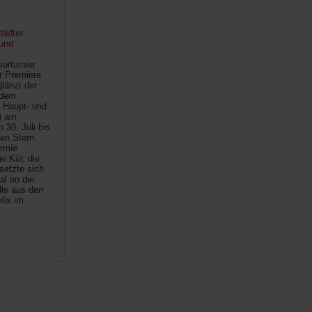
tädter
und
urturnier
r Premiere
länzt der
 dem
 Haupt- und
) am
30. Juli bis
ten Stern.
demie
e Kür, die
setzte sich
al an die
lls aus den
lix im