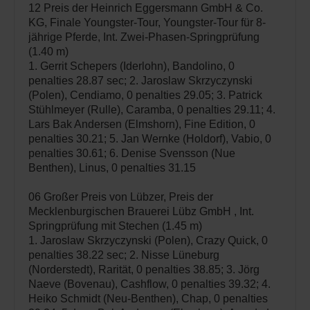
12 Preis der Heinrich Eggersmann GmbH & Co.
KG, Finale Youngster-Tour, Youngster-Tour für 8-
jährige Pferde, Int. Zwei-Phasen-Springprüfung
(1.40 m)
1. Gerrit Schepers (Iderlohn), Bandolino, 0
penalties 28.87 sec; 2. Jaroslaw Skrzyczynski
(Polen), Cendiamo, 0 penalties 29.05; 3. Patrick
Stühlmeyer (Rulle), Caramba, 0 penalties 29.11; 4.
Lars Bak Andersen (Elmshorn), Fine Edition, 0
penalties 30.21; 5. Jan Wernke (Holdorf), Vabio, 0
penalties 30.61; 6. Denise Svensson (Nue
Benthen), Linus, 0 penalties 31.15
06 Großer Preis von Lübzer, Preis der
Mecklenburgischen Brauerei Lübz GmbH , Int.
Springprüfung mit Stechen (1.45 m)
1. Jaroslaw Skrzyczynski (Polen), Crazy Quick, 0
penalties 38.22 sec; 2. Nisse Lüneburg
(Norderstedt), Rarität, 0 penalties 38.85; 3. Jörg
Naeve (Bovenau), Cashflow, 0 penalties 39.32; 4.
Heiko Schmidt (Neu-Benthen), Chap, 0 penalties