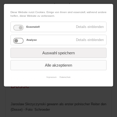
|
|
08. August 2026
Impressum
Kontakt
Datenschutz
Diese Website nutzt Cookies. Einige von ihnen sind essenziell, während andere
helfen, diese Website zu verbessern.
Werbung
Details einblenden
Essenziell
Details einblenden
Analyse
Menü
Auswahl speichern
11.01.2015 21:34
von Redaktion
Alle akzeptieren
Polnischer Sieg im Großen
Preis von Lübzer in Neustadt-
Impressum
Datenschutz
Dosse
Jaroslaw Skrzyczynski gewann als erster polnischer Reiter den Große
(Dosse) - Foto: Schroeder