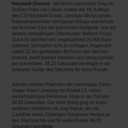
Neustadt (Dosse)
- Mit einem polnischen Sieg im
Großen Preis von Lübzer endete die 16. Auflage
des CSI Neustadt-Dosse. Jaroslaw Skrzyczynski,
Nationenpreisreiter mit eigener Anlage und derzeit
die Nummer Eins der polnischen Rangliste, war mit
seinem zehnjährigen Oldenburger Wallach Crazy
Quick im Stechen des insgesamt mit 26.000 Euro
dotierten Springens nicht zu schlagen. Insgesamt
hatten 22 der gestarteten 49 Paare das Stechen
erreicht, zwölf blieben fehlerfrei und Skrzyczynkski
am schnellsten: 38,22 Sekunden benötigte er als
vorletzter Starter des Stechens für seine Runde.
Auf den zweiten Platz kam der zweimalige Derby-
Sieger Nisse Lüneburg mit Rarität 13 - einer
vierzehnjährigen Holsteiner-Stute in der Zeit von
38,85 Sekunden. Der dritte Rang ging an einen
weiteren Holsteiner mit Jörg Naeve, der mit
Cashflow einen 11jährigen Holsteiner Hengst an
den Start brachte und für seine Runde 39,32
Sekunden benötigte.