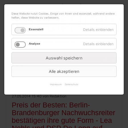
|
|
09. August 2026
Impressum
Kontakt
Datenschutz
Diese Website nutzt Cookies. Einige von ihnen sind essenziell, während andere
helfen, diese Website zu verbessern.
Details einblenden
Essenziell
Details einblenden
Analyse
Werbung
Auswahl speichern
Alle akzeptieren
Menü
Impressum
Datenschutz
27.05.2014 15:40
von Redaktion
Preis der Besten: Berlin-
Brandenburger Nachwuchsreiter
bestätigen ihre gute Form - Lea