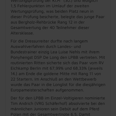
Wertungsprüfung der Kl.M* (30.) und lediglich
1,5 Fehlerpunkten im Umlauf der zweiten
Wertungsprüfung, was beiden Platz neun in
dieser Prüfung bescherte, belegte das junge Paar
aus Bergholz-Rehbrücke Rang 12 in der
Gesamtwertung der 40 Teilnehmer dieser
Altersklasse.
Für die Dressurreiter durfte nach langem
Auswahlverfahren durch Landes- und
Bundestrainer einzig Lea Luise Nehls mit ihrem
Ponyhengst DSP De Long den LPBB vertreten. Mit
routinierten Ritten sicherte sich das Paar vom RV
Eichkamp Berlin mit 67,99% und 68,33% (jeweils
14.) am Ende die goldene Mitte mit Rang 11 von
22 Startern. Im Anschluß an den Wettbewerb
wurde das Paar in die Longlist für die diesjährigen
Europameisterschaften aufgenommen.
Der für den LPBB im Einzel-Voltigieren nominierte
Tim Andrich (VRG Schäferhof) absolvierte bei den
männlichen Junioren sein Debüt auf dem Pferd
Polan mit der Gesamtwertnote 6,5. Damit