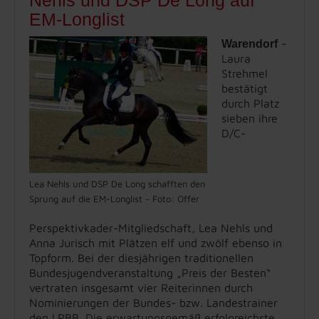
Nehls und DSP De Long auf
EM-Longlist
-
Warendorf
Laura
Strehmel
bestätigt
durch Platz
sieben ihre
D/C-
Lea Nehls und DSP De Long schafften den
Sprung auf die EM-Longlist - Foto: Offer
Perspektivkader-Mitgliedschaft, Lea Nehls und
Anna Jurisch mit Plätzen elf und zwölf ebenso in
Topform. Bei der diesjährigen traditionellen
Bundesjugendveranstaltung „Preis der Besten“
vertraten insgesamt vier Reiterinnen durch
Nominierungen der Bundes- bzw. Landestrainer
den LPBB. Die erwartungsgemäß erfolgreichste