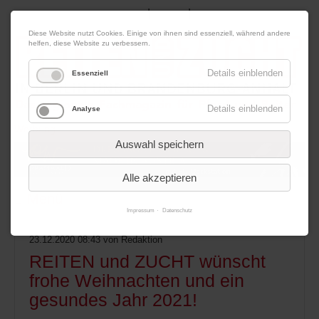
|
|
08. August 2026
Impressum
Kontakt
Datenschutz
Diese Website nutzt Cookies. Einige von ihnen sind essenziell, während andere
helfen, diese Website zu verbessern.
Details einblenden
Essenziell
Details einblenden
Analyse
Werbung
Auswahl speichern
Alle akzeptieren
Menü
Impressum
Datenschutz
23.12.2020 08:43
von Redaktion
REITEN und ZUCHT wünscht
frohe Weihnachten und ein
gesundes Jahr 2021!