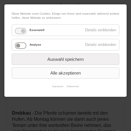
|
|
07. August 2026
Impressum
Kontakt
Datenschutz
Diese Website nutzt Cookies. Einige von ihnen sind essenziell, während andere
helfen, diese Website zu verbessern.
Werbung
Details einblenden
Essenziell
Details einblenden
Analyse
Menü
Auswahl speichern
09.09.2019 09:45
von Redaktion
Alle akzeptieren
Rekord-Teilnehmerzahl bei WM
in Drebkau
Impressum
Datenschutz
Drebkau
- Die Pferde scharren bereits mit den
Hufen. Ab Montag können sie dann auch jenes
Terrain unter ihre wertvollen Beine nehmen, das