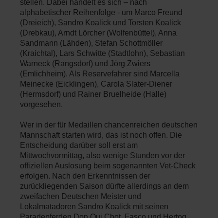
stellen. Dabei handelt es sich – nach
alphabetischer Reihenfolge - um Marco Freund
(Dreieich), Sandro Koalick und Torsten Koalick
(Drebkau), Arndt Lörcher (Wolfenbüttel), Anna
Sandmann (Lähden), Stefan Schottmöller
(Kraichtal), Lars Schwitte (Stadtlohn), Sebastian
Warneck (Rangsdorf) und Jörg Zwiers
(Emlichheim). Als Reservefahrer sind Marcella
Meinecke (Eicklingen), Carola Slater-Diener
(Hermsdorf) und Rainer Bruelheide (Halle)
vorgesehen.
Wer in der für Medaillen chancenreichen deutschen
Mannschaft starten wird, das ist noch offen. Die
Entscheidung darüber soll erst am
Mittwochvormittag, also wenige Stunden vor der
offiziellen Auslosung beim sogenannten Vet-Check
erfolgen. Nach den Erkenntnissen der
zurückliegenden Saison dürfte allerdings an dem
zweifachen Deutschen Meister und
Lokalmatadoren Sandro Koalick mit seinen
Paradepferden Don Qui Chot, Fasco und Hertog