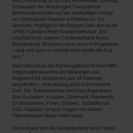
vom Donnerstag an bis zum kommenden Sonntag
Schauplatz der diesjährigen Zweispänner-
Weltmeisterschaften auf der weitläufigen Anlage
am Schlosspark Raakow in Drebkau ist. Ein
absolutes Highlight in der Region! Oder wie es der
LPBB-Präsident Peter Krause formuliert: „Ein
Leuchtturm für unseren Landesverband Berlin-
Brandenburg. Besseres hat es noch nicht gegeben
– und wird auch so schnell nicht wieder der Fall
sein.“
Nach Abschluss der Nennungsfrist sind beim WM-
Organisationskomitee die Meldungen von
insgesamt 84 Gespannen aus 24 Nationen
eingetroffen – eine bislang noch nicht erreichte
Zahl. Die Teilnehmerliste reicht von Argentinien
über Australien, Kroatien, Dänemark, Frankreich,
Großbritannien, Polen, Schweiz, Südafrika bis
USA. Natürlich ist auch Ungarn mit seinem
Titelverteidiger Martin Hölle dabei.
Deutschland darf als Gastgeberland neun Fahrer