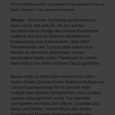
Richard Robinson erhielt das begeehrte Weissgoldene Pferd aus den
Evelyn Gutman - Foto: bjoern-schroeder.de
Werder
- Am letzten Turniertag der Bonhomme
Open Vol.III, das vom 25.-28.Juni auf der
wunderschönen Anlage des Gestüts Bonhomme
stattfand, bot sich ein Bild der Gemütlichkeit,
Entspannung und Zufriedenheit. Über 3000
Pferdefreunde und Schaulustige waren nach
Werder an die Havel gekommen, um bei
traumhaftem Wetter tollen Pferdesport zu sehen,
oder einfach nur einen schönen Tag zu genießen.
Besser hätte es nicht laufen können! Von allen
Seiten erntete Gestüts-Chefin Rebecca Gutman nur
Lob und anerkennende Worte über die dritte
Auflage ihres großen Springturniers, das Landauf,
Landab seinesgleichen sucht. Für namhafte
Springreiter wie Hans-Jörn Ottens, Charlotte und
Sören von Rönne , Hilmar Meyer oder Heiko
Schmidt und Thorsten Wittenberg haben die