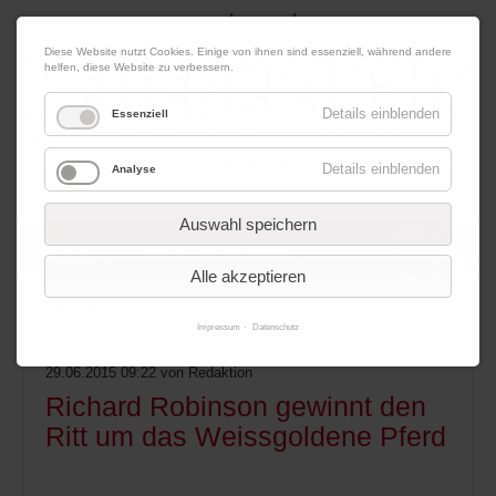
|
|
08. August 2026
Impressum
Kontakt
Datenschutz
Diese Website nutzt Cookies. Einige von ihnen sind essenziell, während andere
helfen, diese Website zu verbessern.
Details einblenden
Essenziell
Details einblenden
Analyse
Werbung
Auswahl speichern
Alle akzeptieren
Menü
Impressum
Datenschutz
29.06.2015 09:22
von Redaktion
Richard Robinson gewinnt den
Ritt um das Weissgoldene Pferd