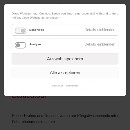
|
|
06. August 2026
Impressum
Kontakt
Datenschutz
Diese Website nutzt Cookies. Einige von ihnen sind essenziell, während andere
helfen, diese Website zu verbessern.
Werbung
Details einblenden
Essenziell
Details einblenden
Analyse
Menü
Auswahl speichern
05.06.2017 11:08
von Redaktion
Alle akzeptieren
Robert Bruhns und Gepsom
erfolgreich im Finale der
Impressum
Datenschutz
Balticatour
Robert Bruhns und Gepsom waren am Pfingstwochenende international 
Foto: photomonskoo.com