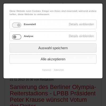
|
|
09. August 2026
Impressum
Kontakt
Datenschutz
Diese Website nutzt Cookies. Einige von ihnen sind essenziell, während andere
helfen, diese Website zu verbessern.
Details einblenden
Essenziell
Details einblenden
Analyse
Werbung
Auswahl speichern
Alle akzeptieren
Menü
Impressum
Datenschutz
21.11.2013 16:36
von Redaktion
Sanierung des Berliner Olympia-
Reiterstadions - LPBB Präsident
Peter Krause wünscht Votum