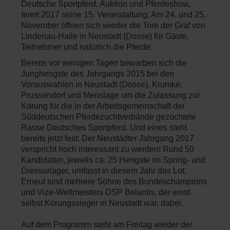
Deutsche Sportpferd, Auktion und Pferdeshow,
feiert 2017 seine 15. Veranstaltung. Am 24. und 25.
November öffnen sich wieder die Tore der Graf von
Lindenau-Halle in Neustadt (Dosse) für Gäste,
Teilnehmer und natürlich die Pferde.
Bereits vor wenigen Tagen bewarben sich die
Junghengste des Jahrgangs 2015 bei den
Vorauswahlen in Neustadt (Dosse), Krumke,
Prussendorf und Menslage um die Zulassung zur
Körung für die in der Arbeitsgemeinschaft der
Süddeutschen Pferdezuchtverbände gezüchtete
Rasse Deutsches Sportpferd. Und eines steht
bereits jetzt fest: Der Neustädter Jahrgang 2017
verspricht hoch interessant zu werden! Rund 50
Kandidaten, jeweils ca. 25 Hengste im Spring- und
Dressurlager, umfasst in diesem Jahr das Lot.
Erneut sind mehrere Söhne des Bundeschampions
und Vize-Weltmeisters DSP Belantis, der einst
selbst Körungssieger in Neustadt war, dabei.
Auf dem Programm steht am Freitag wieder der