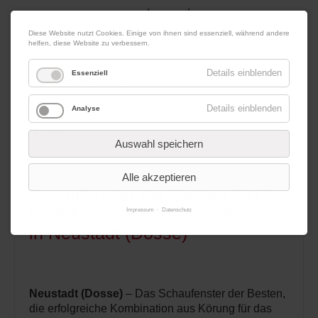
|
|
08. August 2026
Impressum
Kontakt
Datenschutz
Diese Website nutzt Cookies. Einige von ihnen sind essenziell, während andere
helfen, diese Website zu verbessern.
Werbung
Details einblenden
Essenziell
Details einblenden
Analyse
Menü
Auswahl speichern
11.10.2017 12:34
von Redaktion
Alle akzeptieren
Schaufenster der Besten 2017:
DSP Körung, Show und Auktion
Impressum
Datenschutz
in Neustadt (Dosse)
Neustadt (Dosse)
– Das Schaufenster der Besten,
die erfolgreiche Kombination aus Körung für das