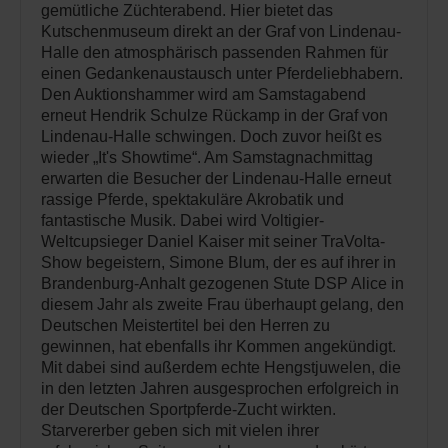
gemütliche Züchterabend. Hier bietet das
Kutschenmuseum direkt an der Graf von Lindenau-
Halle den atmosphärisch passenden Rahmen für
einen Gedankenaustausch unter Pferdeliebhabern.
Den Auktionshammer wird am Samstagabend
erneut Hendrik Schulze Rückamp in der Graf von
Lindenau-Halle schwingen. Doch zuvor heißt es
wieder „It's Showtime“. Am Samstagnachmittag
erwarten die Besucher der Lindenau-Halle erneut
rassige Pferde, spektakuläre Akrobatik und
fantastische Musik. Dabei wird Voltigier-
Weltcupsieger Daniel Kaiser mit seiner TraVolta-
Show begeistern, Simone Blum, der es auf ihrer in
Brandenburg-Anhalt gezogenen Stute DSP Alice in
diesem Jahr als zweite Frau überhaupt gelang, den
Deutschen Meistertitel bei den Herren zu
gewinnen, hat ebenfalls ihr Kommen angekündigt.
Mit dabei sind außerdem echte Hengstjuwelen, die
in den letzten Jahren ausgesprochen erfolgreich in
der Deutschen Sportpferde-Zucht wirkten.
Starvererber geben sich mit vielen ihrer