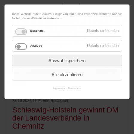
|
|
08. August 2026
Impressum
Kontakt
Datenschutz
Diese Website nutzt Cookies. Einige von ihnen sind essenziell, während andere
helfen, diese Website zu verbessern.
Details einblenden
Essenziell
Details einblenden
Analyse
Werbung
Auswahl speichern
Alle akzeptieren
Menü
Impressum
Datenschutz
28.10.2024 11:21
von Redaktion
Schleswig-Holstein gewinnt DM
der Landesverbände in
Chemnitz