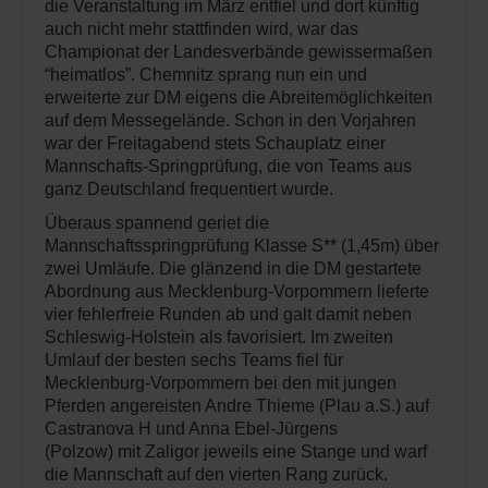
die Veranstaltung im März entfiel und dort künftig
auch nicht mehr stattfinden wird, war das
Championat der Landesverbände gewissermaßen
“heimatlos”. Chemnitz sprang nun ein und
erweiterte zur DM eigens die Abreitemöglichkeiten
auf dem Messegelände. Schon in den Vorjahren
war der Freitagabend stets Schauplatz einer
Mannschafts-Springprüfung, die von Teams aus
ganz Deutschland frequentiert wurde.
Überaus spannend geriet die
Mannschaftsspringprüfung Klasse S** (1,45m) über
zwei Umläufe. Die glänzend in die DM gestartete
Abordnung aus Mecklenburg-Vorpommern lieferte
vier fehlerfreie Runden ab und galt damit neben
Schleswig-Holstein als favorisiert. Im zweiten
Umlauf der besten sechs Teams fiel für
Mecklenburg-Vorpommern bei den mit jungen
Pferden angereisten Andre Thieme (Plau a.S.) auf
Castranova H und Anna Ebel-Jürgens
(Polzow) mit Zaligor jeweils eine Stange und warf
die Mannschaft auf den vierten Rang zurück.