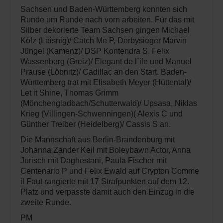
Sachsen und Baden-Württemberg konnten sich
Runde um Runde nach vorn arbeiten. Für das mit
Silber dekorierte Team Sachsen gingen Michael
Kölz (Leisnig)/ Catch Me P, Derbysieger Marvin
Jüngel (Kamenz)/ DSP Kontendra S, Felix
Wassenberg (Greiz)/ Elegant de l`ile und Manuel
Prause (Löbnitz)/ Cadillac an den Start. Baden-
Württemberg trat mit Elisabeth Meyer (Hüttental)/
Let it Shine, Thomas Grimm
(Mönchengladbach/Schutterwald)/ Upsasa, Niklas
Krieg (Villingen-Schwenningen)( Alexis C und
Günther Treiber (Heidelberg)/ Cassis S an.
Die Mannschaft aus Berlin-Brandenburg mit
Johanna Zander Keil mit Boleybawn Actor, Anna
Jurisch mit Daghestani, Paula Fischer mit
Centenario P und Felix Ewald auf Crypton Comme
il Faut rangierte mit 17 Strafpunkten auf dem 12.
Platz und verpasste damit auch den Einzug in die
zweite Runde.
PM