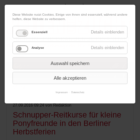
|
|
07. August 2026
Impressum
Kontakt
Datenschutz
Diese Website nutzt Cookies. Einige von ihnen sind essenziell, während andere
helfen, diese Website zu verbessern.
Details einblenden
Essenziell
Details einblenden
Analyse
Werbung
Auswahl speichern
Alle akzeptieren
Menü
Impressum
Datenschutz
27.09.2016 09:24
von Redaktion
Schnupper-Reitkurse für kleine
Ponyfreunde in den Berliner
Herbstferien