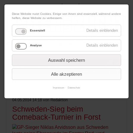
|
|
09. August 2026
Impressum
Kontakt
Datenschutz
Diese Website nutzt Cookies. Einige von ihnen sind essenziell, während andere
helfen, diese Website zu verbessern.
Details einblenden
Essenziell
Details einblenden
Analyse
Werbung
Auswahl speichern
Alle akzeptieren
Menü
Impressum
Datenschutz
04.05.2014 14:18
von Redaktion
Schweden-Sieg beim
Comeback-Turnier in Forst