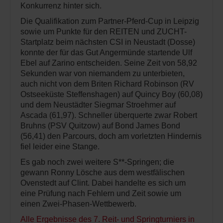
Konkurrenz hinter sich.
Die Qualifikation zum Partner-Pferd-Cup in Leipzig
sowie um Punkte für den REITEN und ZUCHT-
Startplatz beim nächsten CSI in Neustadt (Dosse)
konnte der für das Gut Angermünde startende Ulf
Ebel auf Zarino entscheiden. Seine Zeit von 58,92
Sekunden war von niemandem zu unterbieten,
auch nicht von dem Briten Richard Robinson (RV
Ostseeküste Steffenshagen) auf Quincy Boy (60,08)
und dem Neustädter Siegmar Stroehmer auf
Ascada (61,97). Schneller überquerte zwar Robert
Bruhns (PSV Quitzow) auf Bond James Bond
(56,41) den Parcours, doch am vorletzten Hindernis
fiel leider eine Stange.
Es gab noch zwei weitere S**-Springen; die
gewann Ronny Lösche aus dem westfälischen
Ovenstedt auf Clint. Dabei handelte es sich um
eine Prüfung nach Fehlern und Zeit sowie um
einen Zwei-Phasen-Wettbewerb.
Alle Ergebnisse des 7. Reit- und Springturniers in