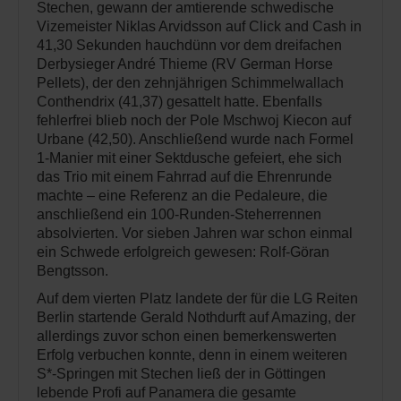
Stechen, gewann der amtierende schwedische
Vizemeister Niklas Arvidsson auf Click and Cash in
41,30 Sekunden hauchdünn vor dem dreifachen
Derbysieger André Thieme (RV German Horse
Pellets), der den zehnjährigen Schimmelwallach
Conthendrix (41,37) gesattelt hatte. Ebenfalls
fehlerfrei blieb noch der Pole Mschwoj Kiecon auf
Urbane (42,50). Anschließend wurde nach Formel
1-Manier mit einer Sektdusche gefeiert, ehe sich
das Trio mit einem Fahrrad auf die Ehrenrunde
machte – eine Referenz an die Pedaleure, die
anschließend ein 100-Runden-Steherrennen
absolvierten. Vor sieben Jahren war schon einmal
ein Schwede erfolgreich gewesen: Rolf-Göran
Bengtsson.
Auf dem vierten Platz landete der für die LG Reiten
Berlin startende Gerald Nothdurft auf Amazing, der
allerdings zuvor schon einen bemerkenswerten
Erfolg verbuchen konnte, denn in einem weiteren
S*-Springen mit Stechen ließ der in Göttingen
lebende Profi auf Panamera die gesamte