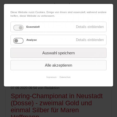
|
|
07. August 2026
Impressum
Kontakt
Datenschutz
Diese Website nutzt Cookies. Einige von ihnen sind essenziell, während andere
helfen, diese Website zu verbessern.
Details einblenden
Essenziell
Details einblenden
Analyse
Werbung
Auswahl speichern
Alle akzeptieren
Menü
Impressum
Datenschutz
07.09.2020 09:54
von Redaktion
Spring-Championat in Neustadt
(Dosse) - zweimal Gold und
einmal Silber für Maren