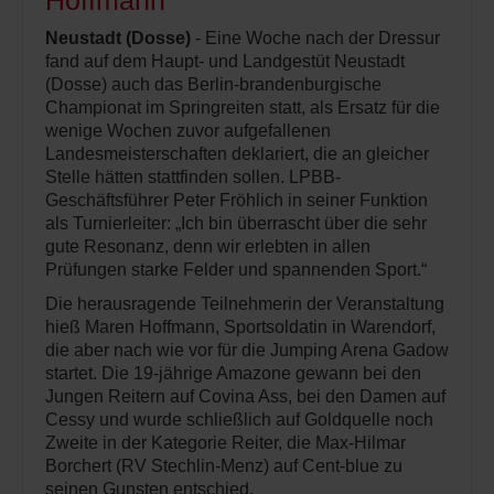
Hoffmann
Neustadt (Dosse)
- Eine Woche nach der Dressur
fand auf dem Haupt- und Landgestüt Neustadt
(Dosse) auch das Berlin-brandenburgische
Championat im Springreiten statt, als Ersatz für die
wenige Wochen zuvor aufgefallenen
Landesmeisterschaften deklariert, die an gleicher
Stelle hätten stattfinden sollen. LPBB-
Geschäftsführer Peter Fröhlich in seiner Funktion
als Turnierleiter: „Ich bin überrascht über die sehr
gute Resonanz, denn wir erlebten in allen
Prüfungen starke Felder und spannenden Sport.“
Die herausragende Teilnehmerin der Veranstaltung
hieß Maren Hoffmann, Sportsoldatin in Warendorf,
die aber nach wie vor für die Jumping Arena Gadow
startet. Die 19-jährige Amazone gewann bei den
Jungen Reitern auf Covina Ass, bei den Damen auf
Cessy und wurde schließlich auf Goldquelle noch
Zweite in der Kategorie Reiter, die Max-Hilmar
Borchert (RV Stechlin-Menz) auf Cent-blue zu
seinen Gunsten entschied.