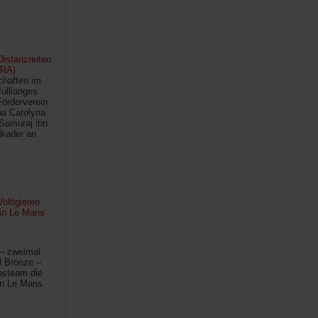
istanzreiten
FRA)
chaften im
Jullianges
Förderverein
na Carolyna
Samuraj ibn
kader an
oltigieren
 in Le Mans
 – zweimal
l Bronze –
hsteam die
in Le Mans