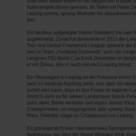
Start sein. Beide waren in der belgischen Equipe a
Nationenpreisfinale gewann. Im Team mit Pieter De
Leipzig kommt, sprang Wathelet bei ebendiesem W
drei.
Ein bestens aufgelegter Harrie Smolders hat se
angekündigt. Zunächst dominierte er 2017 die Lo
Tour und Global Champions League, gewann die Ei
und im Team „Hamburg Diamonds“ auch die League.
Longines FEI World Cup Ende Dezember im belg
er mit Zinius, den er auch mit nach Leipzig bringt.
Ein Stammgast in Leipzig ist der Franzose Kevin St
zwei im Weltcup-Ranking steht, sich aber mit aktue
sicher sein kann, dass er das Finale im eigenen La
Ähnlich sieht es für seinen Landsmann Simon Deles
zehn steht. Beide vertreten seit vielen Jahren Ble
Championaten, im vergangenen Jahr sprang Staut 
Preis, Delestre siegte im Championat von Leipzig.
Es gibt eigentlich kein internationales Springturnie
Beteiligung, bei dem der Name Whitaker fehlt. Rob