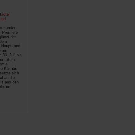
tädter
und
urturnier
r Premiere
länzt der
 dem
 Haupt- und
) am
30. Juli bis
ten Stern.
demie
e Kür, die
setzte sich
al an die
lls aus den
lix im