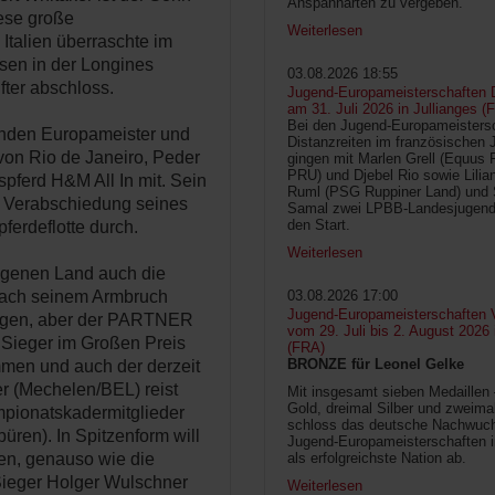
Anspannarten zu vergeben.
iese große
Weiterlesen
talien überraschte im
ssen in der Longines
03.08.2026 18:55
fter abschloss.
Jugend-Europameisterschaften D
am 31. Juli 2026 in Jullianges (
Bei den Jugend-Europameisters
nden Europameister und
Distanzreiten im französischen 
von Rio de Janeiro, Peder
gingen mit Marlen Grell (Equus 
PRU) und Djebel Rio sowie Lilia
pferd H&M All In mit. Sein
Ruml (PSG Ruppiner Land) und 
r Verabschiedung seines
Samal zwei LPBB-Landesjugend
den Start.
ferdeflotte durch.
Weiterlesen
eigenen Land auch die
 Nach seinem Armbruch
03.08.2026 17:00
Jugend-Europameisterschaften V
agen, aber der PARTNER
vom 29. Juli bis 2. August 2026
 Sieger im Großen Preis
(FRA)
BRONZE für Leonel Gelke
men und auch der derzeit
r (Mechelen/BEL) reist
Mit insgesamt sieben Medaillen
Gold, dreimal Silber und zweima
mpionatskadermitglieder
schloss das deutsche Nachwuc
ren). In Spitzenform will
Jugend-Europameisterschaften 
en, genauso wie die
als erfolgreichste Nation ab.
Sieger Holger Wulschner
Weiterlesen