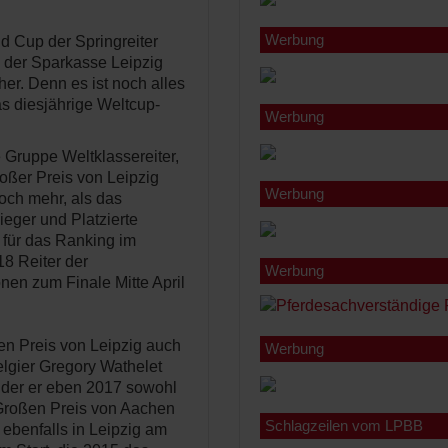
Werbung
d Cup der Springreiter
 der Sparkasse Leipzig
r. Denn es ist noch alles
as diesjährige Weltcup-
Werbung
e Gruppe Weltklassereiter,
oßer Preis von Leipzig
Werbung
noch mehr, als das
eger und Platzierte
e für das Ranking im
8 Reiter der
Werbung
nen zum Finale Mitte April
en Preis von Leipzig auch
Werbung
elgier Gregory Wathelet
t der er eben 2017 sowohl
 Großen Preis von Aachen
Schlagzeilen vom LPBB
ebenfalls in Leipzig am