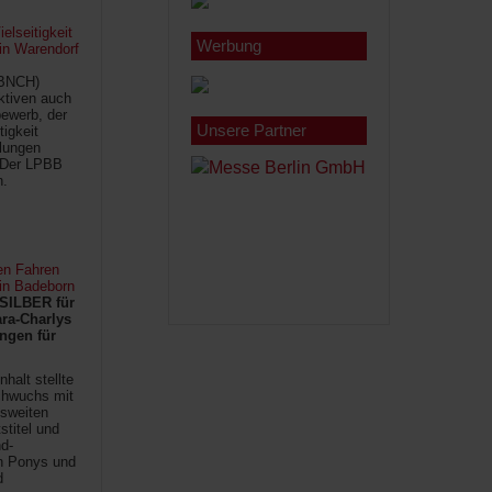
lseitigkeit
Werbung
 in Warendorf
(BNCH)
Aktiven auch
ewerb, der
Unsere Partner
tigkeit
ilungen
 Der LPBB
n.
en Fahren
 in Badeborn
SILBER für
ra-Charlys
ngen für
halt stellte
chwuchs mit
sweiten
titel und
d-
en Ponys und
d