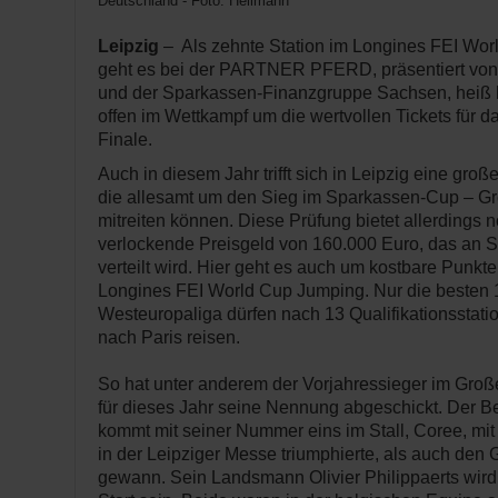
Deutschland - Foto: Hellmann
Leipzig
– Als zehnte Station im Longines FEI Worl
geht es bei der PARTNER PFERD, präsentiert von
und der Sparkassen-Finanzgruppe Sachsen, heiß he
offen im Wettkampf um die wertvollen Tickets für d
Finale.
Auch in diesem Jahr trifft sich in Leipzig eine groß
die allesamt um den Sieg im Sparkassen-Cup – Gr
mitreiten können. Diese Prüfung bietet allerdings 
verlockende Preisgeld von 160.000 Euro, das an Si
verteilt wird. Hier geht es auch um kostbare Punkt
Longines FEI World Cup Jumping. Nur die besten 1
Westeuropaliga dürfen nach 13 Qualifikationsstatio
nach Paris reisen.
So hat unter anderem der Vorjahressieger im Groß
für dieses Jahr seine Nennung abgeschickt. Der B
kommt mit seiner Nummer eins im Stall, Coree, mi
in der Leipziger Messe triumphierte, als auch den
gewann. Sein Landsmann Olivier Philippaerts wird 