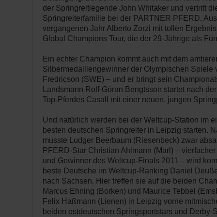
der Springreitlegende John Whitaker und vertritt d
Springreiterfamilie bei der PARTNER PFERD. Aus I
vergangenen Jahr Alberto Zorzi mit tollen Ergebni
Global Champions Tour, die der 29-Jährige als Fün
Ein echter Champion kommt auch mit dem amtiere
Silbermedaillengewinner der Olympischen Spiele 
Fredricson (SWE) – und er bringt sein Championats
Landsmann Rolf-Göran Bengtsson startet nach de
Top-Pferdes Casall mit einer neuen, jungen Springp
Und natürlich werden bei der Weltcup-Station im 
besten deutschen Springreiter in Leipzig starten.
musste Ludger Beerbaum (Riesenbeck) zwar abs
PFERD-Star Christian Ahlmann (Marl) – vierfacher
und Gewinner des Weltcup-Finals 2011 – wird kom
beste Deutsche im Weltcup-Ranking Daniel Deuße
nach Sachsen. Hier treffen sie auf die beiden Cha
Marcus Ehning (Borken) und Maurice Tebbel (Emsbü
Felix Haßmann (Lienen) in Leipzig vorne mitmisch
beiden ostdeutschen Springsportstars und Derby-