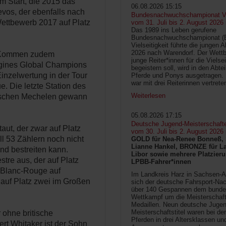
m Start, die 2015 das
06.08.2026 15:15
vos, der ebenfalls nach
Bundesnachwuchschampionat Vie
ettbewerb 2017 auf Platz
vom 31. Juli bis 2. August 2026
Das 1989 ins Leben gerufene
Bundesnachwuchschampionat 
Vielseitigkeit führte die jungen 
2026 nach Warendorf. Der Wettb
in Kommen zudem
junge Reiter*innen für die Vielsei
ngines Global Champions
begeistern soll, wird in den Abte
nzelwertung in der Tour
Pferde und Ponys ausgetragen.
war mit drei Reiterinnen vertrete
 Die letzte Station des
Weiterlesen
ischen Mechelen gewann
05.08.2026 17:15
Deutsche Jugend-Meisterschaft
aut, der zwar auf Platz
vom 30. Juli bis 2. August 2026
ll 53 Zählern noch nicht
GOLD für Nea-Renee Bonneß, 
Lianne Hankel, BRONZE für La
nd bestreiten kann.
Libor sowie mehrere Platzieru
tre aus, der auf Platz
LPBB-Fahrer*innen
u-Blanc-Rouge auf
Im Landkreis Harz in Sachsen-An
auf Platz zwei im Großen
sich der deutsche Fahrsport-Na
über 140 Gespannen dem bunde
Wettkampf um die Meisterschafts
Medaillen. Neun deutsche Jugen
Meisterschaftstitel waren bei d
r ohne britische
Pferden in drei Altersklassen un
ert Whitaker ist der Sohn