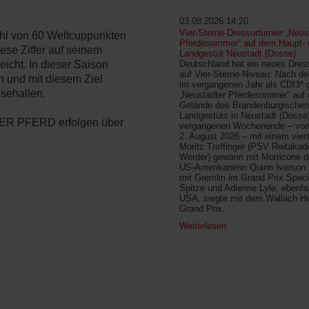
03.08.2026 14:20
Vier-Sterne-Dressurturnier „Neus
ahl von 60 Weltcuppunkten
Pferdesommer“ auf dem Haupt- 
ese Ziffer auf seinem
Landgestüt Neustadt (Dosse)
eicht. In dieser Saison
Deutschland hat ein neues Dress
auf Vier-Sterne-Niveau: Nach de
n und mit diesem Ziel
im vergangenen Jahr als CDI3* g
sehallen.
„Neustädter Pferdesommer“ auf
Gelände des Brandenburgischen
Landgestüts in Neustadt (Dosse
TNER PFERD erfolgen über
vergangenen Wochenende – vom 
2. August 2026 – mit einem vier
Moritz Treffinger (PSV Reitaka
Werder) gewann mit Morricone di
US-Amerikanerin Quinn Iverson 
mit Gremlin im Grand Prix Speci
Spitze und Adienne Lyle, ebenfa
USA, siegte mit dem Wallach He
Grand Prix.
Weiterlesen