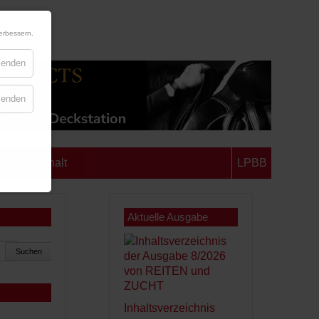
erbessern.
blenden
blenden
chsen-Anhalt
LPBB
Aktuelle Ausgabe
Suchen
Inhaltsverzeichnis