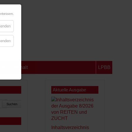
erbessern.
blenden
blenden
chsen-Anhalt
LPBB
Aktuelle Ausgabe
Suchen
Inhaltsverzeichnis