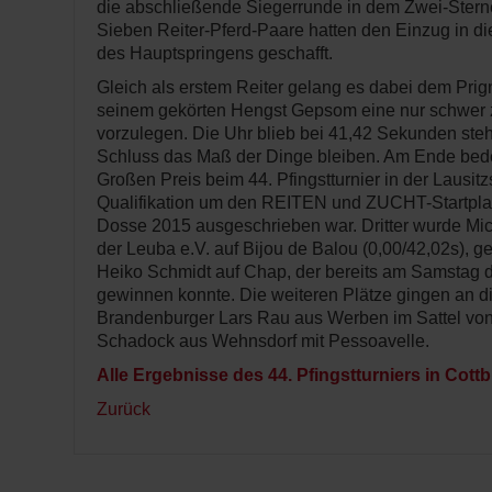
die abschließende Siegerrunde in dem Zwei-Stern
Sieben Reiter-Pferd-Paare hatten den Einzug in 
des Hauptspringens geschafft.
Gleich als erstem Reiter gelang es dabei dem Prig
seinem gekörten Hengst Gepsom eine nur schwer z
vorzulegen. Die Uhr blieb bei 41,42 Sekunden stehe
Schluss das Maß der Dinge bleiben. Am Ende bede
Großen Preis beim 44. Pfingstturnier in der Lausitzs
Qualifikation um den REITEN und ZUCHT-Startpla
Dosse 2015 ausgeschrieben war. Dritter wurde Mi
der Leuba e.V. auf Bijou de Balou (0,00/42,02s), 
Heiko Schmidt auf Chap, der bereits am Samstag d
gewinnen konnte. Die weiteren Plätze gingen an di
Brandenburger Lars Rau aus Werben im Sattel vo
Schadock aus Wehnsdorf mit Pessoavelle.
Alle Ergebnisse des 44. Pfingstturniers in Cott
Zurück