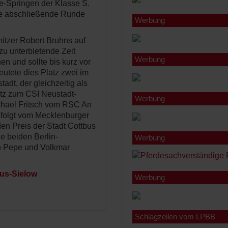
e-Springen der Klasse S.
die abschließende Runde
Werbung
nitzer Robert Bruhns auf
u unterbietende Zeit
Werbung
n und sollte bis kurz vor
utete dies Platz zwei im
tadt, der gleichzeitig als
tz zum CSI Neustadt-
Werbung
chael Fritsch vom RSC An
gefolgt vom Mecklenburger
en Preis der Stadt Cottbus
e beiden Berlin-
Werbung
n Pepe und Volkmar
bus-Sielow
Werbung
Schlagzeilen vom LPBB