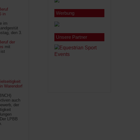
Beruf
Werbung
6 in
le im
Landgestüt
stag, den 3.
Unsere Partner
eruf der
es
mit
ist
lseitigkeit
 in Warendorf
(BNCH)
Aktiven auch
ewerb, der
tigkeit
ilungen
 Der LPBB
n.