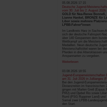
05.08.2026 17:15
Deutsche Jugend-Meisterschaft
vom 30. Juli bis 2. August 2026
GOLD für Nea-Renee Bonneß, 
Lianne Hankel, BRONZE für La
Libor sowie mehrere Platzieru
LPBB-Fahrer*innen
Im Landkreis Harz in Sachsen-An
sich der deutsche Fahrsport-Na
über 140 Gespannen dem bunde
Wettkampf um die Meisterschafts
Medaillen. Neun deutsche Jugen
Meisterschaftstitel waren bei d
Pferden in drei Altersklassen un
Anspannarten zu vergeben.
Weiterlesen
03.08.2026 18:55
Jugend-Europameisterschaften D
am 31. Juli 2026 in Jullianges (
Bei den Jugend-Europameisters
Distanzreiten im französischen 
gingen mit Marlen Grell (Equus 
PRU) und Djebel Rio sowie Lilia
Ruml (PSG Ruppiner Land) und 
Samal zwei LPBB-Landesjugend
den Start.