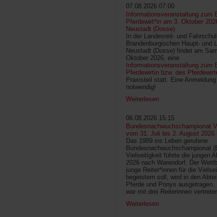
07.08.2026 07:00
Informationsveranstaltung zum 
Pferdewirt*in am 3. Oktober 202
Neustadt (Dosse)
In der Landesreit- und Fahrschu
Brandenburgischen Haupt- und 
Neustadt (Dosse) findet am Sam
Oktober 2026, eine
Informationsveranstaltung zum B
Pferdewirtin bzw. des Pferdewirt
Praxisteil statt. Eine Anmeldung 
notwendig!
Weiterlesen
06.08.2026 15:15
Bundesnachwuchschampionat Vie
vom 31. Juli bis 2. August 2026
Das 1989 ins Leben gerufene
Bundesnachwuchschampionat 
Vielseitigkeit führte die jungen 
2026 nach Warendorf. Der Wettb
junge Reiter*innen für die Vielsei
begeistern soll, wird in den Abte
Pferde und Ponys ausgetragen.
war mit drei Reiterinnen vertrete
Weiterlesen