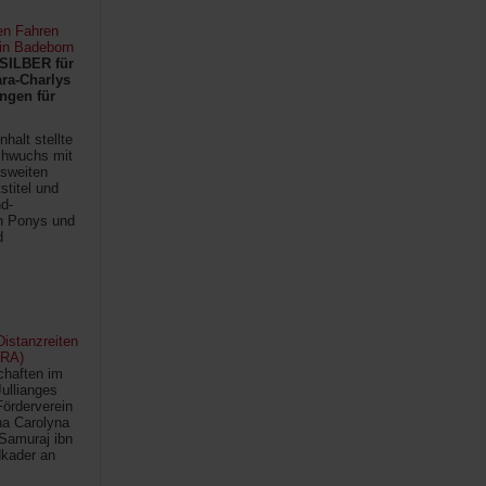
en Fahren
 in Badeborn
SILBER für
ra-Charlys
ngen für
halt stellte
chwuchs mit
sweiten
titel und
d-
en Ponys und
d
istanzreiten
FRA)
chaften im
Jullianges
Förderverein
na Carolyna
Samuraj ibn
kader an