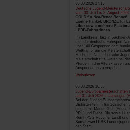
05.08.2026 17:15
Deutsche Jugend-Meisterschaft
vom 30. Juli bis 2. August 2026
GOLD für Nea-Renee Bonneß, 
Lianne Hankel, BRONZE für La
Libor sowie mehrere Platzieru
LPBB-Fahrer*innen
Im Landkreis Harz in Sachsen-An
sich der deutsche Fahrsport-Na
über 140 Gespannen dem bunde
Wettkampf um die Meisterschafts
Medaillen. Neun deutsche Jugen
Meisterschaftstitel waren bei d
Pferden in drei Altersklassen un
Anspannarten zu vergeben.
Weiterlesen
03.08.2026 18:55
Jugend-Europameisterschaften D
am 31. Juli 2026 in Jullianges (
Bei den Jugend-Europameisters
Distanzreiten im französischen 
gingen mit Marlen Grell (Equus 
PRU) und Djebel Rio sowie Lilia
Ruml (PSG Ruppiner Land) und 
Samal zwei LPBB-Landesjugend
den Start.