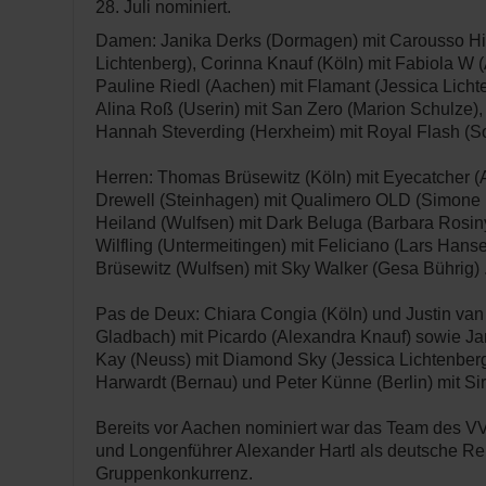
28. Juli nominiert.
Damen: Janika Derks (Dormagen) mit Carousso Hit
Lichtenberg), Corinna Knauf (Köln) mit Fabiola W 
Pauline Riedl (Aachen) mit Flamant (Jessica Lichte
Alina Roß (Userin) mit San Zero (Marion Schulze),
Hannah Steverding (Herxheim) mit Royal Flash (S
Herren: Thomas Brüsewitz (Köln) mit Eyecatcher (
Drewell (Steinhagen) mit Qualimero OLD (Simone 
Heiland (Wulfsen) mit Dark Beluga (Barbara Rosiny)
Wilfling (Untermeitingen) mit Feliciano (Lars Hans
Brüsewitz (Wulfsen) mit Sky Walker (Gesa Bührig) 
Pas de Deux: Chiara Congia (Köln) und Justin van
Gladbach) mit Picardo (Alexandra Knauf) sowie J
Kay (Neuss) mit Diamond Sky (Jessica Lichtenberg
Harwardt (Bernau) und Peter Künne (Berlin) mit Sir
Bereits vor Aachen nominiert war das Team des VV 
und Longenführer Alexander Hartl als deutsche Re
Gruppenkonkurrenz.