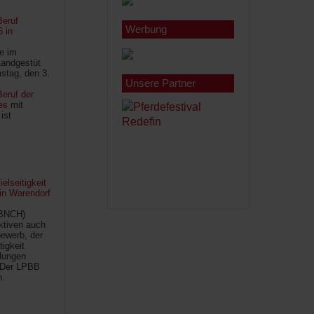
Beruf
Werbung
6 in
le im
Landgestüt
stag, den 3.
Unsere Partner
eruf der
es
mit
ist
lseitigkeit
 in Warendorf
(BNCH)
Aktiven auch
ewerb, der
tigkeit
ilungen
 Der LPBB
n.