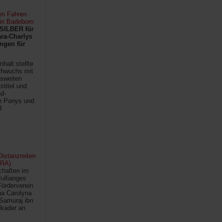
en Fahren
 in Badeborn
SILBER für
ra-Charlys
ngen für
halt stellte
chwuchs mit
sweiten
titel und
d-
en Ponys und
d
istanzreiten
FRA)
chaften im
Jullianges
Förderverein
na Carolyna
Samuraj ibn
kader an