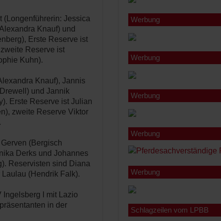
 (Longenführerin: Jessica
Werbung
(Alexandra Knauf) und
nberg), Erste Reserve ist
 zweite Reserve ist
Werbung
ophie Kuhn).
Alexandra Knauf), Jannis
Drewell) und Jannik
Werbung
. Erste Reserve ist Julian
en), zweite Reserve Viktor
.
Werbung
 Gerven (Bergisch
anika Derks und Johannes
). Reservisten sind Diana
Werbung
 Laulau (Hendrik Falk).
Ingelsberg I mit Lazio
präsentanten in der
Schlagzeilen vom LPBB