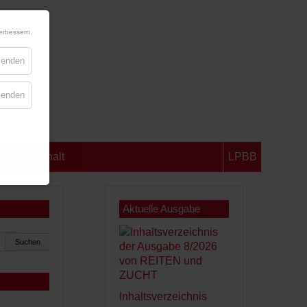
erbessern.
blenden
blenden
chsen-Anhalt
LPBB
Aktuelle Ausgabe
Suchen
Inhaltsverzeichnis