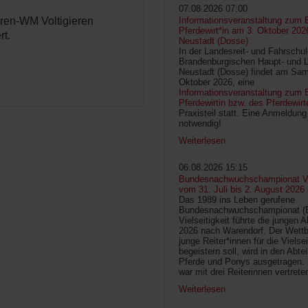
07.08.2026 07:00
ioren-WM Voltigieren
Informationsveranstaltung zum 
Pferdewirt*in am 3. Oktober 202
rt.
Neustadt (Dosse)
In der Landesreit- und Fahrschu
Brandenburgischen Haupt- und 
Neustadt (Dosse) findet am Sam
Oktober 2026, eine
Informationsveranstaltung zum B
Pferdewirtin bzw. des Pferdewirt
Praxisteil statt. Eine Anmeldung 
notwendig!
Weiterlesen
06.08.2026 15:15
Bundesnachwuchschampionat Vie
vom 31. Juli bis 2. August 2026
Das 1989 ins Leben gerufene
Bundesnachwuchschampionat 
Vielseitigkeit führte die jungen 
2026 nach Warendorf. Der Wettb
junge Reiter*innen für die Vielsei
begeistern soll, wird in den Abte
Pferde und Ponys ausgetragen.
war mit drei Reiterinnen vertrete
Weiterlesen