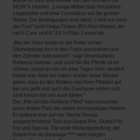
wurde für eine tolle Runde von den Richtern mit
68,59 % belohnt. „Lounge-Möbel statt Holzbänke,
Liegestühle und eine Cocktailbar auf der grünen
Wiese. Die Bedingungen sind ideal ! Fehlt nur noch
der Pool“ lacht Holga Finken (RV Aller-Weser), der
mit U Caro und 67,63 % Platz 3 erreichte.
„Bei der Hitze kostet es die Reiter sicher
Überwindung sich in den Frack anzuziehen und
den Zylinder aufzusetzen“, sagt Veranstalterin
Rebecca Gutman „und auch für die Pferde ist es
schwer, zumal es vor ein paar Tagen noch deutlich
kühler war. Aber wir haben wieder unser Bestes
getan, dass es den Reitern und ihren Pferden gut
bei uns geht und auch die Zuschauer sollen sich
rund herum bei uns wohl fühlen.“
Der „Ritt um das Goldene Pferd“ hat inzwischen
einen festen Platz bei vielen hochkarätigen Reitern.
Er umfasst eine auf vier Sterne Niveau
ausgeschriebene Tour aus Grand Prix, Grand Prix
Kür und Special. Die erste Wertungsprüfung, der
Grand Prix de Dressage **** steht morgen