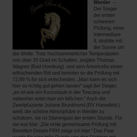
Werder
–
Der Sieger
der ersten
schweren
Prüfung, einer
Intermediare
II, strahlte mit
der Sonne um
die Wette. Trotz hochsommerlicher Temperaturen
von über 35 Grad im Schatten, zeigten Thomas
Wagner (Bad Homburg) und sein Amoricello einen
erfrischenden Ritt und konnten so die Prüfung mit
72,89 % für sich entscheiden. „Man kann es sich
hier so richtig gut gehen lassen“ sagt der Sieger,
„es ist wie ein Kurzurlaub in der Toscana und
nebenher reitet man ein bißchen.“ Auch die
Zweitplazierte Juliane Brunkhorst (RV Harsefeld )
weiß die schöne Atmosphäre in Werder zu
schätzen, sie ist Stammgast der ersten Stunde. Für
sie war klar: „Die erste gemeinsame Prüfung mit
Benetton Dream FRH zeige ich hier.“ Das Paar