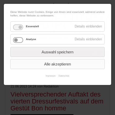
|
|
07. August 2026
Impressum
Kontakt
Datenschutz
Diese Website nutzt Cookies. Einige von ihnen sind essenziell, während andere
helfen, diese Website zu verbessern.
Details einblenden
Essenziell
Details einblenden
Analyse
Werbung
Auswahl speichern
Alle akzeptieren
Menü
Impressum
Datenschutz
21.06.2013 14:24
von Redaktion
Vielversprechender Auftakt des
vierten Dressurfestivals auf dem
Gestüt Bon homme