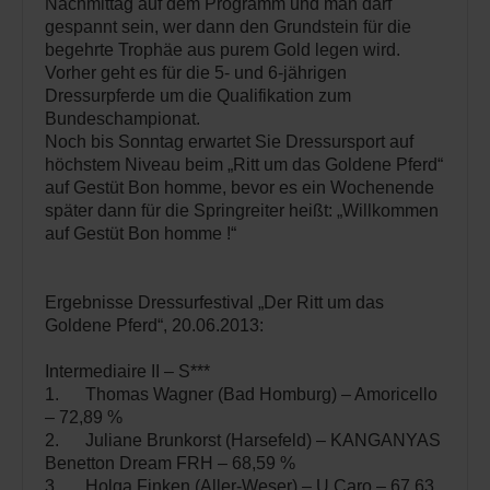
Nachmittag auf dem Programm und man darf
gespannt sein, wer dann den Grundstein für die
begehrte Trophäe aus purem Gold legen wird.
Vorher geht es für die 5- und 6-jährigen
Dressurpferde um die Qualifikation zum
Bundeschampionat.
Noch bis Sonntag erwartet Sie Dressursport auf
höchstem Niveau beim „Ritt um das Goldene Pferd“
auf Gestüt Bon homme, bevor es ein Wochenende
später dann für die Springreiter heißt: „Willkommen
auf Gestüt Bon homme !“
Ergebnisse Dressurfestival „Der Ritt um das
Goldene Pferd“, 20.06.2013:
Intermediaire II – S***
1. Thomas Wagner (Bad Homburg) – Amoricello
– 72,89 %
2. Juliane Brunkorst (Harsefeld) – KANGANYAS
Benetton Dream FRH – 68,59 %
3. Holga Finken (Aller-Weser) – U Caro – 67,63