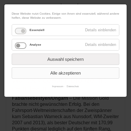
|
|
10. August 2026
Impressum
Kontakt
Datenschutz
Diese Website nutzt Cookies. Einige von ihnen sind essenziell, während andere
helfen, diese Website zu verbessern.
Werbung
Details einblenden
Essenziell
Details einblenden
Analyse
Menü
Auswahl speichern
14.09.2015 14:24
von Redaktion
Alle akzeptieren
Warneck gewann Bronze mit
dem Team
Impressum
Datenschutz
Fábiánsebestyén/Ungarn
– Die Mission Gold
brachte nicht gewünschten Erfolg. Bei den
Fahrsport-Weltmeisterschaften der Zweispänner
kam Sebastian Warneck aus Nunsdorf, WM-Zweiter
2007 und 2013), als bester Deutscher mit 170,99
Punkten diesmal lediglich auf den fünften Rang,