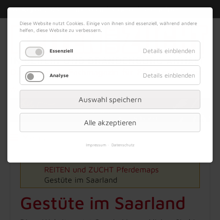
|
|
09. August 2026
Impressum
Kontakt
Datenschutz
Diese Website nutzt Cookies. Einige von ihnen sind essenziell, während andere
helfen, diese Website zu verbessern.
Details einblenden
Essenziell
Details einblenden
Analyse
Werbung
Auswahl speichern
Alle akzeptieren
Menü
Impressum
Datenschutz
REITEN und ZUCHT
Pferdemaps
Gestüte im Saarland
Gestüte im Saarland