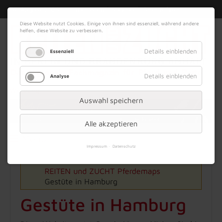
|
|
07. August 2026
Impressum
Kontakt
Datenschutz
Diese Website nutzt Cookies. Einige von ihnen sind essenziell, während andere
helfen, diese Website zu verbessern.
Details einblenden
Essenziell
Details einblenden
Analyse
Werbung
Auswahl speichern
Alle akzeptieren
Menü
Impressum
Datenschutz
REITEN und ZUCHT
Pferdemaps
Gestüte in Hamburg
Gestüte in Hamburg