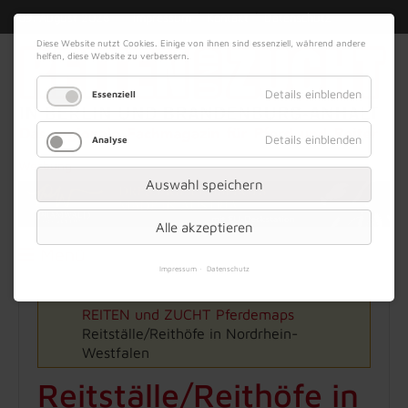
|
|
09. August 2026
Impressum
Kontakt
Datenschutz
Diese Website nutzt Cookies. Einige von ihnen sind essenziell, während andere
helfen, diese Website zu verbessern.
Details einblenden
Essenziell
Details einblenden
Analyse
Werbung
Auswahl speichern
Alle akzeptieren
Menü
Impressum
Datenschutz
REITEN und ZUCHT
Pferdemaps
Reitställe/Reithöfe in Nordrhein-
Westfalen
Reitställe/Reithöfe in