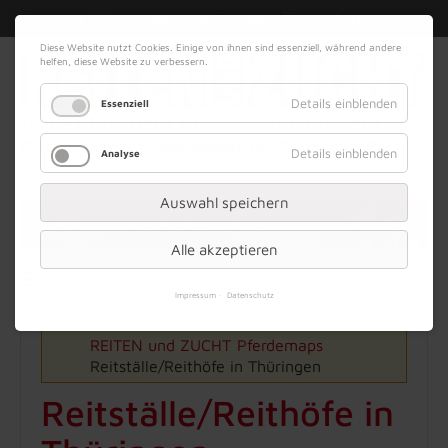
|
|
07. August 2026
Impressum
Kontakt
Datenschutz
Diese Website nutzt Cookies. Einige von ihnen sind essenziell, während andere
helfen, diese Website zu verbessern.
Details einblenden
Essenziell
Details einblenden
Analyse
Werbung
Auswahl speichern
Alle akzeptieren
Menü
Impressum
Datenschutz
REITEN und ZUCHT
Pferdemaps
Reitställe/Reithöfe in Thüringen
Reitställe/Reithöfe in